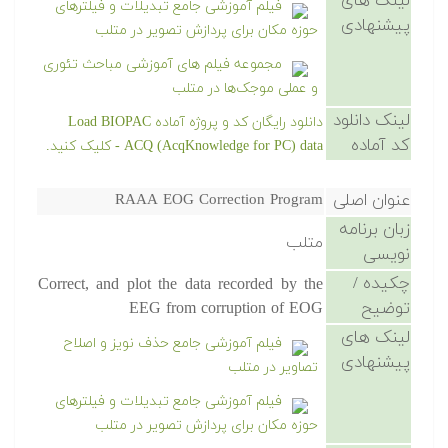
لینک های
فیلم آموزشی جامع تبدیلات و فیلترهای
پیشنهادی
حوزه مکان برای پردازش تصویر در متلب
مجموعه فیلم های آموزشی مباحث تئوری
و عملی موجک‌ها در متلب
لینک دانلود
دانلود رایگان کد و پروژه آماده Load BIOPAC
کد آماده
ACQ (AcqKnowledge for PC) data - کلیک کنید.
عنوان اصلی
RAAA EOG Correction Program
زبان برنامه
متلب
نویسی
چکیده /
Correct, and plot the data recorded by the
توضیح
EEG from corruption of EOG
لینک های
فیلم آموزشی جامع حذف نویز و اصلاح
پیشنهادی
تصاویر در متلب
فیلم آموزشی جامع تبدیلات و فیلترهای
حوزه مکان برای پردازش تصویر در متلب