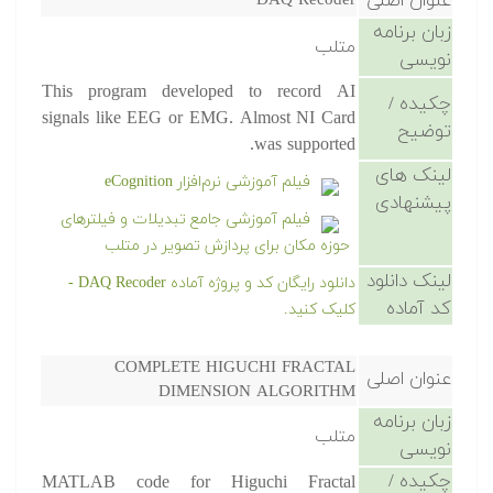
عنوان اصلی
DAQ Recoder
زبان برنامه
متلب
نویسی
This program developed to record AI
چکیده /
signals like EEG or EMG. Almost NI Card
توضیح
was supported.
لینک های
فیلم آموزشی نرم‌افزار eCognition
پیشنهادی
فیلم آموزشی جامع تبدیلات و فیلترهای
حوزه مکان برای پردازش تصویر در متلب
لینک دانلود
دانلود رایگان کد و پروژه آماده DAQ Recoder -
کد آماده
کلیک کنید.
COMPLETE HIGUCHI FRACTAL
عنوان اصلی
DIMENSION ALGORITHM
زبان برنامه
متلب
نویسی
چکیده /
MATLAB code for Higuchi Fractal