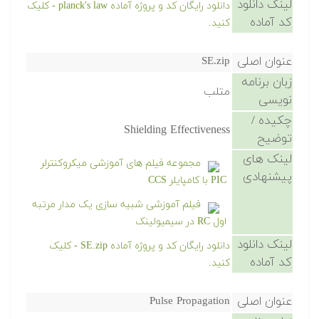
لینک دانلود
دانلود رایگان کد و پروژه آماده planck's law - کلیک
کد آماده
کنید.
عنوان اصلی
SE.zip
زبان برنامه
متلب
نویسی
چکیده /
Shielding Effectiveness
توضیح
لینک های
مجموعه فیلم های آموزشی میکروکنترلر
پیشنهادی
PIC با کامپایلر CCS
فیلم آموزشی شبیه سازی یک مدار مرتبه
اول RC در سیمیولینک
لینک دانلود
دانلود رایگان کد و پروژه آماده SE.zip - کلیک
کد آماده
کنید.
عنوان اصلی
Pulse Propagation