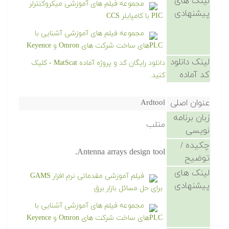
لینک های
مجموعه فیلم های آموزشی میکروکنترلر
پیشنهادی
PIC با کامپایلر CCS
مجموعه فیلم های آموزشی آشنایی با
PLCهای ساخت شرکت های Omron و Keyence
لینک دانلود
دانلود رایگان کد و پروژه آماده MatScat - کلیک
کد آماده
کنید.
عنوان اصلی
Ardtool
زبان برنامه
متلب
نویسی
چکیده /
Antenna arrays design tool.
توضیح
لینک های
فیلم آموزشی مقدماتی نرم افزار GAMS
پیشنهادی
برای حل مسائل بازار برق
مجموعه فیلم های آموزشی آشنایی با
PLCهای ساخت شرکت های Omron و Keyence