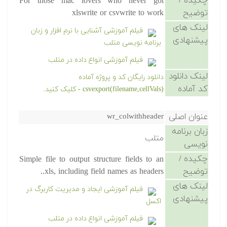
چکیده /
For those mac lovers who never got
توضیح
xlswrite or csvwrite to work
لینک های
فیلم آموزشی آشنایی با نرم افزار و زبان
پیشنهادی
برنامه نویسی متلب
فیلم آموزشی انواع داده در متلب
لینک دانلود
دانلود رایگان کد و پروژه آماده
کد آماده
csvexport(filename,cellVals) - کلیک کنید.
عنوان اصلی
wr_colwithheader
زبان برنامه
متلب
نویسی
چکیده /
Simple file to output structure fields to an
توضیح
.xls, including field names as headers.
لینک های
فیلم آموزشی ایجاد و مدیریت کاربرگ در
پیشنهادی
اکسل
فیلم آموزشی انواع داده در متلب