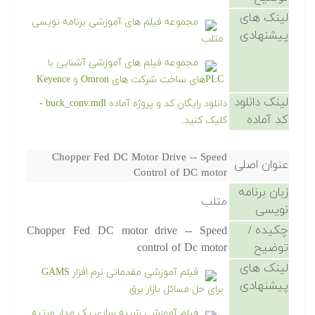
لینک های
مجموعه فیلم های آموزشی برنامه نویسی
پیشنهادی
متلب
مجموعه فیلم های آموزشی آشنایی با
PLCهای ساخت شرکت های Omron و Keyence
لینک دانلود
دانلود رایگان کد و پروژه آماده buck_conv.mdl -
کد آماده
کلیک کنید.
Chopper Fed DC Motor Drive -- Speed
عنوان اصلی
Control of DC motor
زبان برنامه
متلب
نویسی
چکیده /
Chopper Fed DC motor drive -- Speed
توضیح
control of Dc motor
لینک های
فیلم آموزشی مقدماتی نرم افزار GAMS
پیشنهادی
برای حل مسائل بازار برق
فیلم آموزشی شبیه سازی یک مدار مرتبه