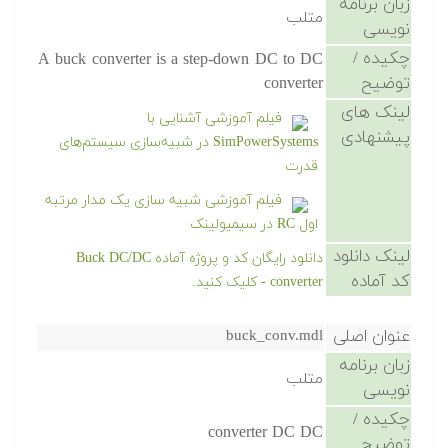
زبان برنامه
متلب
نویسی
چکیده /
A buck converter is a step-down DC to DC
توضیح
converter
لینک های
فیلم آموزشی آشنایی با
پیشنهادی
SimPowerSystems در شبیه‌سازی سیستم‌های
قدرت
فیلم آموزشی شبیه سازی یک مدار مرتبه
اول RC در سیمیولینک
لینک دانلود
دانلود رایگان کد و پروژه آماده Buck DC/DC
کد آماده
converter - کلیک کنید.
عنوان اصلی
buck_conv.mdl
زبان برنامه
متلب
نویسی
چکیده /
converter DC DC
توضیح