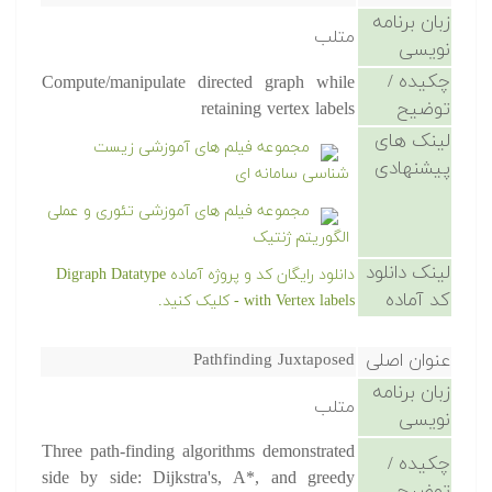
زبان برنامه
متلب
نویسی
چکیده /
Compute/manipulate directed graph while
توضیح
retaining vertex labels
لینک های
مجموعه فیلم های آموزشی زیست
پیشنهادی
شناسی سامانه ای
مجموعه فیلم های آموزشی تئوری و عملی
الگوریتم ژنتیک
لینک دانلود
دانلود رایگان کد و پروژه آماده Digraph Datatype
کد آماده
with Vertex labels - کلیک کنید.
عنوان اصلی
Pathfinding Juxtaposed
زبان برنامه
متلب
نویسی
Three path-finding algorithms demonstrated
چکیده /
side by side: Dijkstra's, A*, and greedy