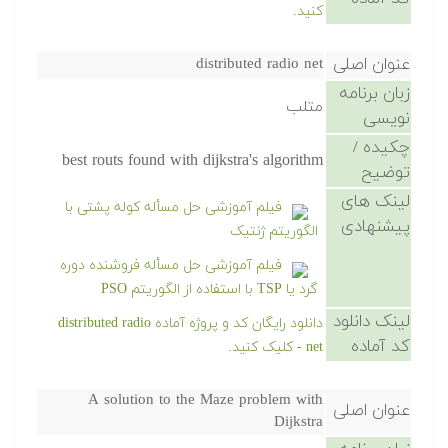
کنید.
عنوان اصلی
distributed radio net
زبان برنامه
متلب
نویسی
چکیده /
best routs found with dijkstra's algorithm
توضیح
لینک های
فیلم آموزشی حل مسأله کوله پشتی با
پیشنهادی
الگوریتم ژنتیک
فیلم آموزشی حل مسأله فروشنده دوره
گرد یا TSP با استفاده از الگوریتم PSO
لینک دانلود
دانلود رایگان کد و پروژه آماده distributed radio
کد آماده
net - کلیک کنید.
A solution to the Maze problem with
عنوان اصلی
Dijkstra