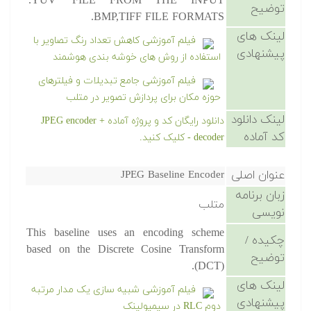
'.YUV' FILE FROM THE INPUT
توضیح
BMP,TIFF FILE FORMATS.
لینک های
فیلم آموزشی کاهش تعداد رنگ تصاویر با
پیشنهادی
استفاده از روش های خوشه بندی هوشمند
فیلم آموزشی جامع تبدیلات و فیلترهای
حوزه مکان برای پردازش تصویر در متلب
لینک دانلود
دانلود رایگان کد و پروژه آماده JPEG encoder +
کد آماده
decoder - کلیک کنید.
عنوان اصلی
JPEG Baseline Encoder
زبان برنامه
متلب
نویسی
This baseline uses an encoding scheme
چکیده /
based on the Discrete Cosine Transform
توضیح
(DCT).
لینک های
فیلم آموزشی شبیه سازی یک مدار مرتبه
پیشنهادی
دوم RLC در سیمیولینک