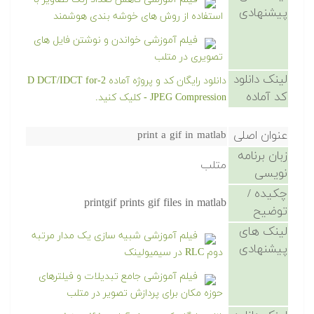
پیشنهادی
استفاده از روش های خوشه بندی هوشمند
فیلم آموزشی خواندن و نوشتن فایل های
تصویری در متلب
لینک دانلود
دانلود رایگان کد و پروژه آماده 2-D DCT/IDCT for
کد آماده
JPEG Compression - کلیک کنید.
عنوان اصلی
print a gif in matlab
زبان برنامه
متلب
نویسی
چکیده /
printgif prints gif files in matlab
توضیح
لینک های
فیلم آموزشی شبیه سازی یک مدار مرتبه
پیشنهادی
دوم RLC در سیمیولینک
فیلم آموزشی جامع تبدیلات و فیلترهای
حوزه مکان برای پردازش تصویر در متلب