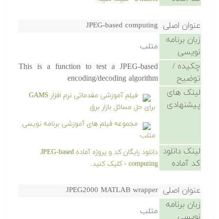
عنوان اصلی
JPEG-based computing
زبان برنامه
متلب
نویسی
چکیده /
This is a function to test a JPEG-based
توضیح
encoding/decoding algorithm
لینک های
فیلم آموزشی مقدماتی نرم افزار GAMS
پیشنهادی
برای حل مسائل بازار برق
مجموعه فیلم های آموزشی برنامه نویسی
متلب
لینک دانلود
دانلود رایگان کد و پروژه آماده JPEG-based
کد آماده
computing - کلیک کنید.
عنوان اصلی
JPEG2000 MATLAB wrapper
زبان برنامه
متلب
نویسی