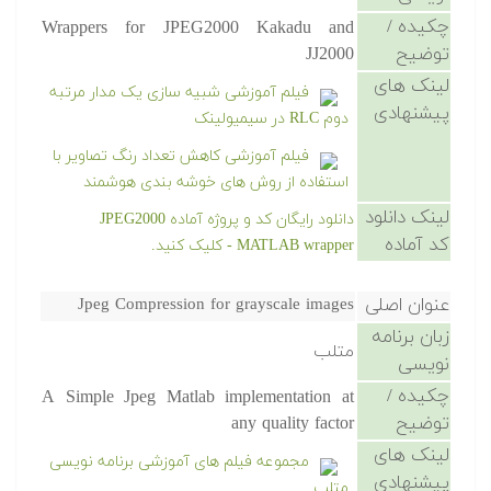
چکیده /
Wrappers for JPEG2000 Kakadu and
توضیح
JJ2000
لینک های
فیلم آموزشی شبیه سازی یک مدار مرتبه
پیشنهادی
دوم RLC در سیمیولینک
فیلم آموزشی کاهش تعداد رنگ تصاویر با
استفاده از روش های خوشه بندی هوشمند
لینک دانلود
دانلود رایگان کد و پروژه آماده JPEG2000
کد آماده
MATLAB wrapper - کلیک کنید.
عنوان اصلی
Jpeg Compression for grayscale images
زبان برنامه
متلب
نویسی
چکیده /
A Simple Jpeg Matlab implementation at
توضیح
any quality factor
لینک های
مجموعه فیلم های آموزشی برنامه نویسی
پیشنهادی
متلب