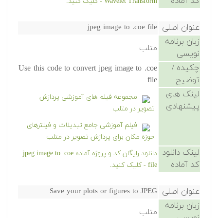
کد آماده
Wavelet Transform - کلیک کنید.
عنوان اصلی
jpeg image to .coe file
زبان برنامه
متلب
نویسی
چکیده /
Use this code to convert jpeg image to .coe
توضیح
file
لینک های
مجموعه فیلم های آموزشی پردازش
پیشنهادی
تصویر در متلب
فیلم آموزشی جامع تبدیلات و فیلترهای
حوزه مکان برای پردازش تصویر در متلب
لینک دانلود
دانلود رایگان کد و پروژه آماده jpeg image to .coe
کد آماده
file - کلیک کنید.
عنوان اصلی
Save your plots or figures to JPEG
زبان برنامه
متلب