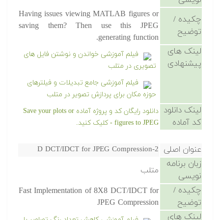
نویسی
Having issues viewing MATLAB figures or
چکیده /
saving them? Then use this JPEG
توضیح
generating function.
لینک های
فیلم آموزشی خواندن و نوشتن فایل های
پیشنهادی
تصویری در متلب
فیلم آموزشی جامع تبدیلات و فیلترهای
حوزه مکان برای پردازش تصویر در متلب
لینک دانلود
دانلود رایگان کد و پروژه آماده Save your plots or
کد آماده
figures to JPEG - کلیک کنید.
عنوان اصلی
2-D DCT/IDCT for JPEG Compression
زبان برنامه
متلب
نویسی
چکیده /
Fast Implementation of 8X8 DCT/IDCT for
توضیح
JPEG Compression
لینک های
فیلم آموزشی کاهش تعداد رنگ تصاویر با