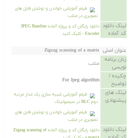
فیلم آموزشی خواندن و نوشتن فایل های
تصویری در متلب
لینک دانلود
دانلود رایگان کد و پروژه آماده JPEG Baseline
کد آماده
Encoder - کلیک کنید.
عنوان اصلی
Zigzag scanning of a matrix
زبان برنامه
متلب
نویسی
چکیده /
For Jpeg algorithm
توضیح
لینک های
فیلم آموزشی شبیه سازی یک مدار مرتبه
پیشنهادی
دوم RLC در سیمیولینک
فیلم آموزشی خواندن و نوشتن فایل های
تصویری در متلب
لینک دانلود
دانلود رایگان کد و پروژه آماده Zigzag scanning of
کد آماده
a matrix - کلیک کنید.