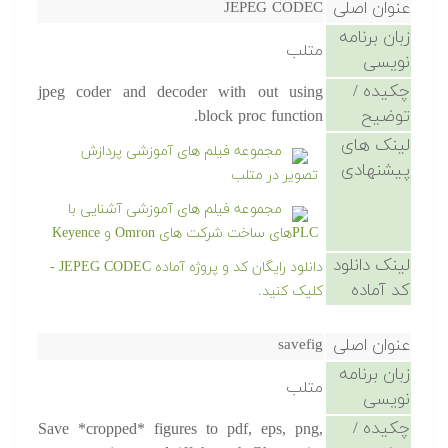
عنوان اصلی
JEPEG CODEC
زبان برنامه
متلب
نویسی
چکیده /
jpeg coder and decoder with out using
توضیح
block proc function.
لینک های
مجموعه فیلم های آموزشی پردازش
پیشنهادی
تصویر در متلب
مجموعه فیلم های آموزشی آشنایی با
PLCهای ساخت شرکت های Omron و Keyence
لینک دانلود
دانلود رایگان کد و پروژه آماده JEPEG CODEC -
کد آماده
کلیک کنید.
عنوان اصلی
savefig
زبان برنامه
متلب
نویسی
چکیده /
Save *cropped* figures to pdf, eps, png,