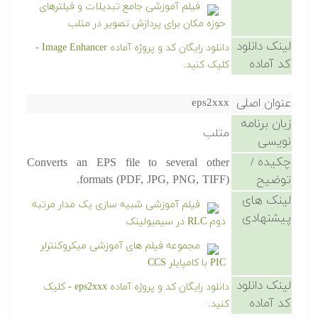
فیلم آموزشی جامع تبدیلات و فیلترهای
حوزه مکان برای پردازش تصویر در متلب
لینک دانلود
دانلود رایگان کد و پروژه آماده Image Enhancer -
کد آماده
کلیک کنید.
عنوان اصلی
eps2xxx
زبان برنامه
متلب
نویسی
چکیده /
Converts an EPS file to several other
توضیح
formats (PDF, JPG, PNG, TIFF).
لینک های
فیلم آموزشی شبیه سازی یک مدار مرتبه
پیشنهادی
دوم RLC در سیمیولینک
مجموعه فیلم های آموزشی میکروکنترلر
PIC با کامپایلر CCS
لینک دانلود
دانلود رایگان کد و پروژه آماده eps2xxx - کلیک
کد آماده
کنید.