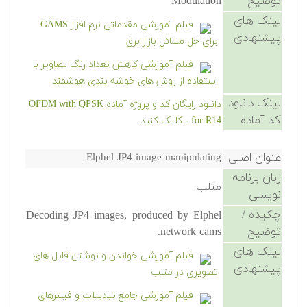
توضیح
Modulation
لینک های
فیلم آموزشی مقدماتی نرم افزار GAMS
پیشنهادی
برای حل مسائل بازار برق
فیلم آموزشی کاهش تعداد رنگ تصاویر با
استفاده از روش های خوشه بندی هوشمند
لینک دانلود
دانلود رایگان کد و پروژه آماده OFDM with QPSK
کد آماده
for R14 - کلیک کنید.
عنوان اصلی
Elphel JP4 image manipulating
زبان برنامه
متلب
نویسی
چکیده /
Decoding JP4 images, produced by Elphel
توضیح
network cams.
لینک های
فیلم آموزشی خواندن و نوشتن فایل های
پیشنهادی
تصویری در متلب
فیلم آموزشی جامع تبدیلات و فیلترهای