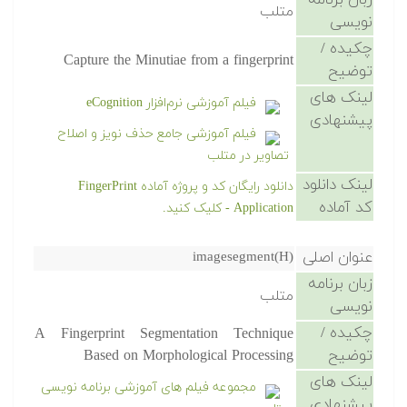
زبان برنامه
متلب
نویسی
چکیده /
Capture the Minutiae from a fingerprint
توضیح
لینک های
فیلم آموزشی نرم‌افزار eCognition
پیشنهادی
فیلم آموزشی جامع حذف نویز و اصلاح
تصاویر در متلب
لینک دانلود
دانلود رایگان کد و پروژه آماده FingerPrint
کد آماده
Application - کلیک کنید.
عنوان اصلی
imagesegment(H)
زبان برنامه
متلب
نویسی
چکیده /
A Fingerprint Segmentation Technique
توضیح
Based on Morphological Processing
لینک های
مجموعه فیلم های آموزشی برنامه نویسی
پیشنهادی