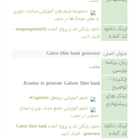
متلب
مجموعه فیلم های آموزشی مباحث تئوری
و عملی موجک‌ها در متلب
لینک دانلود
دانلود رایگان کد و پروژه آماده imagesegment(H) -
کد آماده
کلیک کنید.
عنوان اصلی
Gabor filter bank generator
زبان برنامه
متلب
نویسی
چکیده /
Routine to generate Gabore filter bank.
توضیح
لینک های
فیلم آموزشی نرم‌افزار eCognition
پیشنهادی
فیلم آموزشی جامع حذف نویز و اصلاح
تصاویر در متلب
لینک دانلود
دانلود رایگان کد و پروژه آماده Gabor filter bank
کد آماده
generator - کلیک کنید.