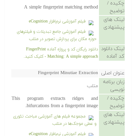
چکیده /
A simple fingerprint matching method
توضیح
لینک های
فیلم آموزشی نرم‌افزار eCognition
پیشنهادی
فیلم آموزشی جامع تبدیلات و فیلترهای
حوزه مکان برای پردازش تصویر در متلب
لینک دانلود
دانلود رایگان کد و پروژه آماده FingerPrint
کد آماده
Matching: A simple approach - کلیک کنید.
عنوان اصلی
Fingerprint Minutiae Extraction
زبان برنامه
متلب
نویسی
چکیده /
This program extracts ridges and
توضیح
bifurcations from a fingerprint image.
لینک های
مجموعه فیلم های آموزشی مباحث تئوری
پیشنهادی
و عملی موجک‌ها در متلب
فیلم آموزشی نرم‌افزار eCognition