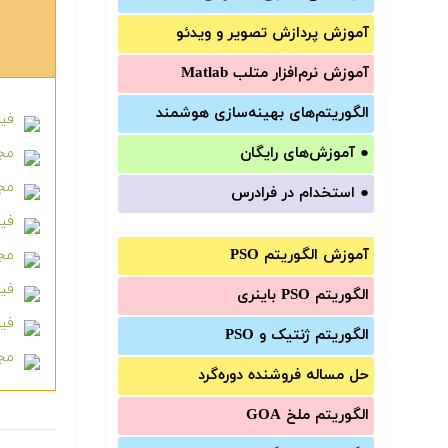
آموزش‌ پردازش تصویر و ویدئو
آموزش‌ نرم‌افزار متلب Matlab
الگوریتم‌های بهینه‌سازی هوشمند
فیل
●
آموزش‌های رایگان
مجموع
مجم
●
استخدام در فرادرس
فیل
آموزش الگوریتم PSO
مجم
فیل
الگوریتم PSO باینری
فیلم 
الگوریتم ژنتیک و PSO
مجم
حل مساله فروشنده دوره‌گرد
الگوریتم ملخ GOA