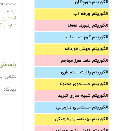
الگوریتم مورچگان
مجموعه:
برچسب ه
الگوریتم چرخه آب
آماده پور
الگوریتم زنبورها Bees
دانلود رای
الگوریتم کرم شب تاب
الگوریتم جهش قورباغه
الگوریتم علف هرز مهاجم
پاسخی 
الگوریتم رقابت استعماری
نشانی ای
الگوریتم جستجوی ممنوع
دیدگاه
الگوریتم شبیه سازی تبرید
الگوریتم جستجوی هارمونی
الگوریتم بهینه‌سازی فرهنگی
الگوریتم کلونی زنبور مصنوعی