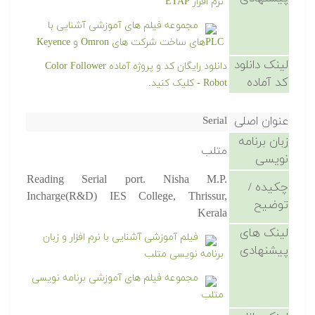
نرم افزار ETAP
مجموعه فیلم های آموزشی آشنایی با
PLCهای ساخت شرکت های Omron و Keyence
لینک دانلود
دانلود رایگان کد و پروژه آماده Color Follower
کد آماده
Robot - کلیک کنید.
عنوان اصلی
Serial
زبان برنامه
متلب
نویسی
Reading Serial port. Nisha M.P.
چکیده /
Incharge(R&D) IES College, Thrissur,
توضیح
Kerala
لینک های
فیلم آموزشی آشنایی با نرم افزار و زبان
پیشنهادی
برنامه نویسی متلب
مجموعه فیلم های آموزشی برنامه نویسی
متلب