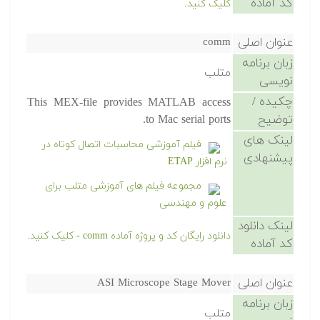
کد آماده
کلیک کنید.
عنوان اصلی
comm
زبان برنامه
متلب
نویسی
چکیده /
This MEX-file provides MATLAB access
توضیح
to Mac serial ports.
لینک های
فیلم آموزشی محاسبات اتصال کوتاه در
پیشنهادی
نرم افزار ETAP
مجموعه فیلم های آموزشی متلب برای
علوم و مهندسی
لینک دانلود
دانلود رایگان کد و پروژه آماده comm - کلیک کنید.
کد آماده
عنوان اصلی
ASI Microscope Stage Mover
زبان برنامه
متلب