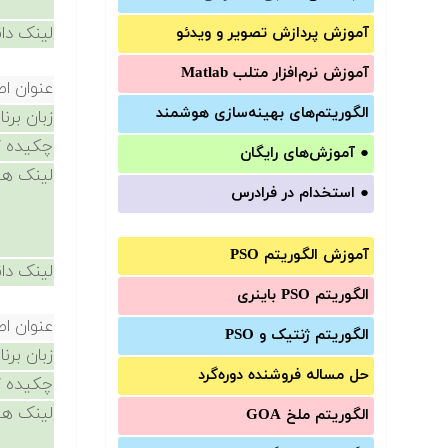
لینک دان
آموزش‌ پردازش تصویر و ویدئو
آموزش‌ نرم‌افزار متلب Matlab
عنوان ا
الگوریتم‌های بهینه‌سازی هوشمند
زبان برن
چکیده /
●
آموزش‌های رایگان
لینک ها
●
استخدام در فرادرس
آموزش الگوریتم PSO
لینک دان
الگوریتم PSO باینری
عنوان ا
الگوریتم ژنتیک و PSO
زبان برن
حل مساله فروشنده دوره‌گرد
چکیده /
لینک ها
الگوریتم ملخ GOA