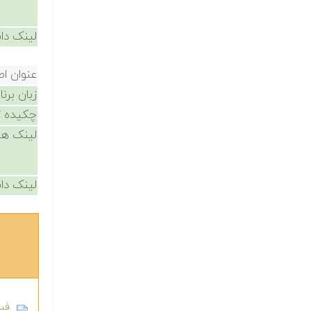
لینک دان
عنوان ا
زبان برن
چکیده /
لینک ها
لینک دان
فیل