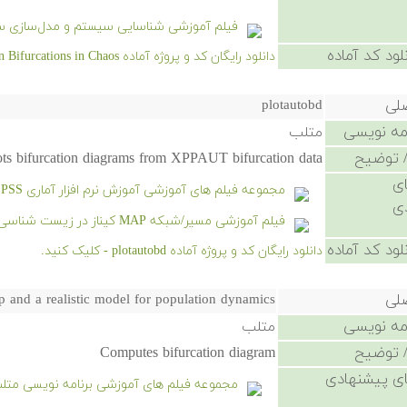
فیلم آموزشی شناسایی سیستم و مدل‌سازی سیست
لود کد آماده
دانلود رایگان کد و پروژه آماده Adventures in Bifurcations in Chaos++ - کلیک کنید.
صلی
plotautobd
امه نویسی
متلب
 توضیح
ots bifurcation diagrams from XPPAUT bifurcation data.
ی
مجموعه فیلم های آموزشی آموزش نرم افزار آماری SPSS
ی
فیلم آموزشی مسیر/شبکه MAP کیناز در زیست شناسی سامانه ای
لود کد آماده
دانلود رایگان کد و پروژه آماده plotautobd - کلیک کنید.
صلی
p and a realistic model for population dynamics
امه نویسی
متلب
 توضیح
Computes bifurcation diagram
ی پیشنهادی
مجموعه فیلم های آموزشی برنامه نویسی متل