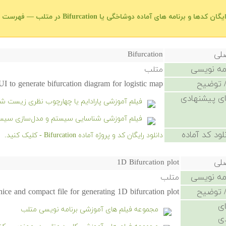
گان کدها و برنامه های آماده دوشاخگی یا Bifurcation در متلب — فهرست اصلی
صلی
Bifurcation
امه نویسی
متلب
 توضیح
I to generate bifurcation diagram for logistic map
ی پیشنهادی
فیلم آموزشی پارادایم یا چهارچوب نظری زیست ش
فیلم آموزشی شناسایی سیستم و مدل‌سازی سیستم‌ه
لود کد آماده
دانلود رایگان کد و پروژه آماده Bifurcation - کلیک کنید.
صلی
1D Bifurcation plot
امه نویسی
متلب
 توضیح
nice and compact file for generating 1D bifurcation plot.
ی
مجموعه فیلم های آموزشی برنامه نویسی متلب
ی