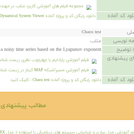
مجموعه فیلم های آموزشی کاربرد متلب در مهند
لود کد آماده
دانلود رایگان کد و پروژه آماده Dynamical System Viewer - کلیک کنید.
صلی
Chaos test
امه نویسی
متلب
 توضیح
 a noisy time series based on the Lyapunov exponent.
ی پیشنهادی
فیلم آموزشی پارادایم یا چهارچوب نظری زیست شناس
فیلم آموزشی مسیر/شبکه MAP کیناز در زیست شناسی سامانه ای
لود کد آماده
دانلود رایگان کد و پروژه آماده Chaos test - کلیک کنید.
مطالب پیشنهادی‎
م آموزشی مدل سازی و شناسایی سیستم های دینامیکی با استفاده از مدل ARX و شبکه فازی عصبی ANFIS