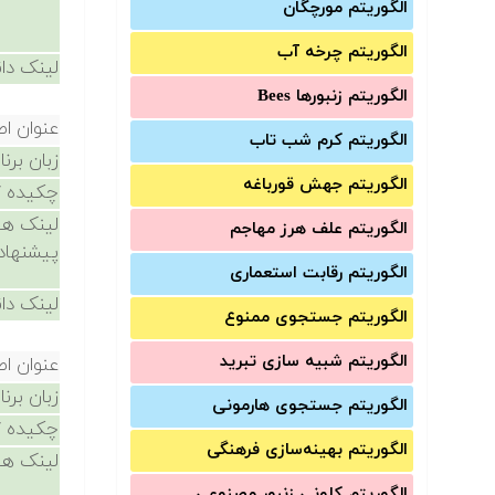
الگوریتم مورچگان
الگوریتم چرخه آب
لینک دان
الگوریتم زنبورها Bees
عنوان ا
الگوریتم کرم شب تاب
زبان برن
الگوریتم جهش قورباغه
چکیده /
لینک ها
الگوریتم علف هرز مهاجم
پیشنهاد
الگوریتم رقابت استعماری
لینک دان
الگوریتم جستجوی ممنوع
الگوریتم شبیه سازی تبرید
عنوان ا
زبان برن
الگوریتم جستجوی هارمونی
چکیده /
الگوریتم بهینه‌سازی فرهنگی
لینک ها
الگوریتم کلونی زنبور مصنوعی