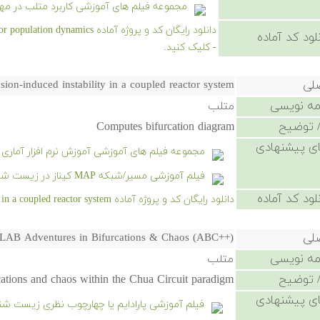
مجموعه فیلم های آموزشی کاربرد متلب در مه
دانلود رایگان کد و پروژه آماده 
لود کد آماده
- کلیک کنید.
صلی
sion-induced instability in a coupled reactor system
امه نویسی
متلب
 توضیح
Computes bifurcation diagram
ی پیشنهادی
مجموعه فیلم های آموزشی آموزش نرم افزار آماری SPSS
فیلم آموزشی مسیر/شبکه MAP کیناز در زیست شناسی سامانه ای
لود کد آماده
دانلود رایگان کد و پروژه آماده Diffusion-induced instability in a coupled reactor system - کلیک کنید.
صلی
AB Adventures in Bifurcations & Chaos (ABC++)
امه نویسی
متلب
 توضیح
cations and chaos within the Chua Circuit paradigm.
ی پیشنهادی
فیلم آموزشی پارادایم یا چهارچوب نظری زیست شن