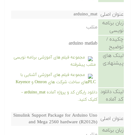
عنوان اصلی
arduino_mat
زبان برنامه
متلب
نویسی
چکیده /
arduino matlab
توضیح
لینک های
مجموعه فیلم های آموزشی برنامه نویسی
پیشنهادی
متلب پیشرفته
مجموعه فیلم های آموزشی آشنایی با
PLCهای ساخت شرکت های Omron و Keyence
لینک دانلود
دانلود رایگان کد و پروژه آماده arduino_mat -
کد آماده
کلیک کنید.
Simulink Support Package for Arduino Uno
عنوان اصلی
and Mega 2560 hardware (R2012b)
زبان برنامه
متلب