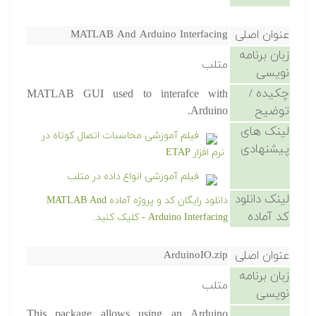
عنوان اصلی
MATLAB And Arduino Interfacing
زبان برنامه
متلب
نویسی
چکیده /
MATLAB GUI used to interafce with
توضیح
Arduino.
لینک های
فیلم آموزشی محاسبات اتصال کوتاه در
پیشنهادی
نرم افزار ETAP
فیلم آموزشی انواع داده در متلب
لینک دانلود
دانلود رایگان کد و پروژه آماده MATLAB And
کد آماده
Arduino Interfacing - کلیک کنید.
عنوان اصلی
ArduinoIO.zip
زبان برنامه
متلب
نویسی
This package allows using an Arduino