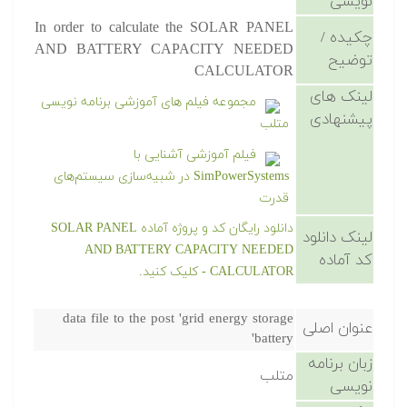
نویسی
In order to calculate the SOLAR PANEL
چکیده /
AND BATTERY CAPACITY NEEDED
توضیح
CALCULATOR
لینک های
مجموعه فیلم های آموزشی برنامه نویسی
پیشنهادی
متلب
فیلم آموزشی آشنایی با
SimPowerSystems در شبیه‌سازی سیستم‌های
قدرت
دانلود رایگان کد و پروژه آماده SOLAR PANEL
لینک دانلود
AND BATTERY CAPACITY NEEDED
کد آماده
CALCULATOR - کلیک کنید.
data file to the post 'grid energy storage
عنوان اصلی
battery'
زبان برنامه
متلب
نویسی