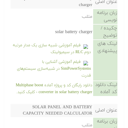
عنوان اصلی
charger
زبان برنامه
متلب
نویسی
چکیده /
solar battery charger
توضیح
لینک های
فیلم آموزشی شبیه سازی یک مدار مرتبه
پیشنهادی
دوم RLC در سیمیولینک
فیلم آموزشی آشنایی با
SimPowerSystems در شبیه‌سازی سیستم‌های
قدرت
لینک دانلود
دانلود رایگان کد و پروژه آماده Multiphase boost
کد آماده
converter in solar battery charger - کلیک کنید.
SOLAR PANEL AND BATTERY
عنوان اصلی
CAPACITY NEEDED CALCULATOR
زبان برنامه
متلب