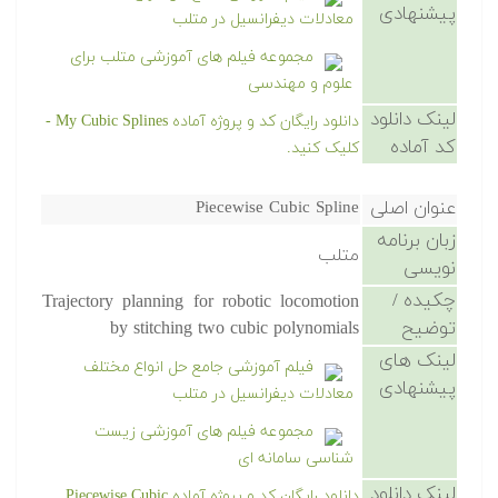
پیشنهادی
معادلات دیفرانسیل در متلب
مجموعه فیلم های آموزشی متلب برای
علوم و مهندسی
لینک دانلود
دانلود رایگان کد و پروژه آماده My Cubic Splines -
کد آماده
کلیک کنید.
عنوان اصلی
Piecewise Cubic Spline
زبان برنامه
متلب
نویسی
چکیده /
Trajectory planning for robotic locomotion
توضیح
by stitching two cubic polynomials
لینک های
فیلم آموزشی جامع حل انواع مختلف
پیشنهادی
معادلات دیفرانسیل در متلب
مجموعه فیلم های آموزشی زیست
شناسی سامانه ای
لینک دانلود
دانلود رایگان کد و پروژه آماده Piecewise Cubic