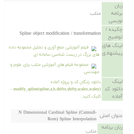
زبان
برنامه
متلب
نویسی
چکیده /
Spline object modification / transformation
توضیح
لینک های
فیلم آموزشی جمع آوری و تحلیل مجموعه داده
پیشنهادی
های بزرگ در زیست شناسی سامانه ای
مجموعه فیلم های آموزشی متلب برای علوم و
مهندسی
لینک
دانلود رایگان کد و پروژه آماده
دانلود کد
modify_spline(spline,a,b,shiftx,shifty,scalex,scaley) -
آماده
کلیک کنید.
N Dimensional Cardinal Spline (Catmull-
عنوان اصلی
Rom) Spline Interpolation
زبان برنامه
متلب