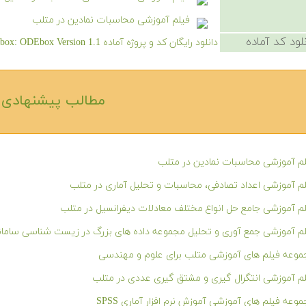
فیلم آموزشی محاسبات نمادین در متلب
لود کد آماده
دانلود رایگان کد و پروژه آماده Ordinary Differential Equation Toolbox: ODEbox Version 1.1 - کلیک کنید.
مطالب پیشنهادی‎
م آموزشی محاسبات نمادین در متلب
م آموزشی اعداد تصادفی، محاسبات و تحلیل آماری در متلب
م آموزشی جامع حل انواع مختلف معادلات دیفرانسیل در متلب
م آموزشی جمع آوری و تحلیل مجموعه داده های بزرگ در زیست شناسی سامان
وعه فیلم های آموزشی متلب برای علوم و مهندسی
م آموزشی انتگرال گیری و مشتق گیری عددی در متلب
وعه فیلم های آموزشی آموزش نرم افزار آماری SPSS