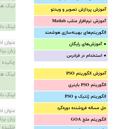
لینک ها
آموزش‌ پردازش تصویر و ویدئو
آموزش‌ نرم‌افزار متلب Matlab
لینک دان
الگوریتم‌های بهینه‌سازی هوشمند
عنوان ا
●
آموزش‌های رایگان
زبان برن
●
استخدام در فرادرس
چکیده /
آموزش الگوریتم PSO
لینک ها
الگوریتم PSO باینری
لینک دان
الگوریتم ژنتیک و PSO
حل مساله فروشنده دوره‌گرد
عنوان ا
زبان برن
الگوریتم ملخ GOA
چکیده /