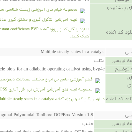
ی پیشنهادی
مجموعه فیلم های آموزشی زیست شناسی سام
فیلم آموزشی انتگرال گیری و مشتق گیری عدد
لود کد آماده
کلیک کنید.
صلی
Multiple steady states in a catalyst
امه نویسی
متلب
 توضیح
ele plots for an adiabatic operating catalyst using bvp4c
ی
فیلم آموزشی جامع حل انواع مختلف معادلات دیفرانسی
ی
مجموعه فیلم های آموزشی آموزش نرم افزار آماری SPSS
لود کد آماده
دانلود رایگان کد و پروژه آماده Multiple steady states in a catalyst - کلیک کنید.
صلی
hogonal Polynomial Toolbox: DOPBox Version 1.8
امه نویسی
متلب