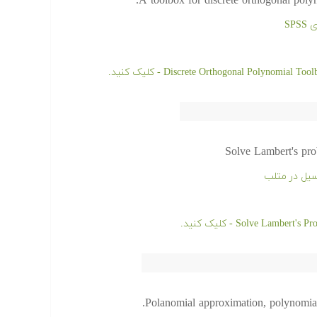
A toolbox for discrete orthogonal polyn
SP
Solve Lambert's pro
سیل در متلب
Polanomial approximation, polynomials