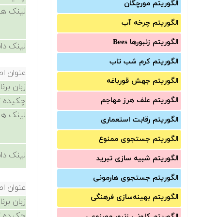
الگوریتم مورچگان
لینک ها
الگوریتم چرخه آب
الگوریتم زنبورها Bees
لینک دان
الگوریتم کرم شب تاب
عنوان ا
الگوریتم جهش قورباغه
زبان برن
الگوریتم علف هرز مهاجم
چکیده /
لینک ها
الگوریتم رقابت استعماری
الگوریتم جستجوی ممنوع
لینک دان
الگوریتم شبیه سازی تبرید
الگوریتم جستجوی هارمونی
عنوان ا
الگوریتم بهینه‌سازی فرهنگی
زبان برن
چکیده /
الگوریتم کلونی زنبور مصنوعی