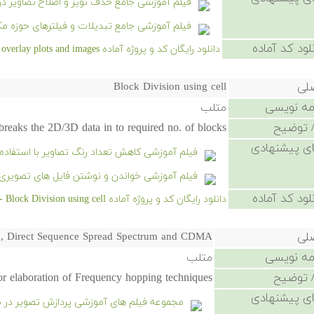
فیلم آموزشی جامع حذف نویز و اصلاح تصاویر د
فیلم آموزشی جامع تبدیلات و فیلترهای حوزه مک
لود کد آماده
دانلود رایگان کد و پروژه آماده Embed and overlay plots and images - کلیک کنید.
صلی
Block Division using cell
امه نویسی
متلب
 توضیح
breaks the 2D/3D data in to required no. of blocks.
ی پیشنهادی
فیلم آموزشی کاهش تعداد رنگ تصاویر با استفاد
فیلم آموزشی خواندن و نوشتن فایل های تصویری
لود کد آماده
دانلود رایگان کد و پروژه آماده Block Division using cell - کلیک کنید.
صلی
m, Direct Sequence Spread Spectrum and CDMA
امه نویسی
متلب
 توضیح
r elaboration of Frequency hopping techniques.
ی پیشنهادی
مجموعه فیلم های آموزشی پردازش تصویر در 