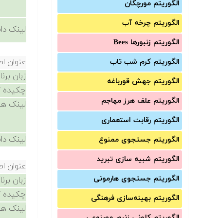
الگوریتم مورچگان
الگوریتم چرخه آب
لینک دان
الگوریتم زنبورها Bees
عنوان ا
الگوریتم کرم شب تاب
زبان برن
الگوریتم جهش قورباغه
چکیده /
الگوریتم علف هرز مهاجم
لینک ها
الگوریتم رقابت استعماری
لینک دان
الگوریتم جستجوی ممنوع
الگوریتم شبیه سازی تبرید
عنوان ا
الگوریتم جستجوی هارمونی
زبان برن
چکیده /
الگوریتم بهینه‌سازی فرهنگی
لینک ها
الگوریتم کلونی زنبور مصنوعی