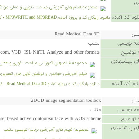
ی
مجموعه فیلم های آموزشی مباحث تئوری و عملی موجک‌
لود کد آماده
دانلود رایگان کد و پروژه آماده MP3WRITE and MP3READ - کلیک کنید.
صلی
Read Medical Data 3D
امه نویسی
متلب
 توضیح
icom, V3D, ISI, NifTI, Analyze and other formats
ی پیشنهادی
مجموعه فیلم های آموزشی مباحث تئوری و عملی 
فیلم آموزشی خواندن و نوشتن فایل های تصویری
لود کد آماده
دانلود رایگان کد و پروژه آماده Read Medical Data 3D - کلیک کنید.
صلی
2D/3D image segmentation toolbox
امه نویسی
متلب
 توضیح
set based active contour/surface with AOS scheme
ی پیشنهادی
مجموعه فیلم های آموزشی برنامه نویسی متلب