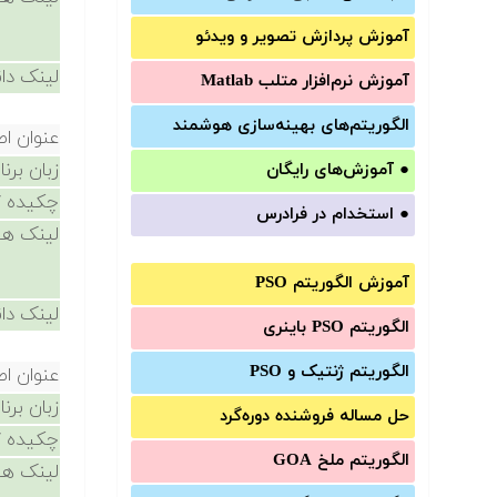
آموزش‌ پردازش تصویر و ویدئو
لینک دان
آموزش‌ نرم‌افزار متلب Matlab
الگوریتم‌های بهینه‌سازی هوشمند
عنوان ا
زبان برن
●
آموزش‌های رایگان
چکیده /
●
استخدام در فرادرس
لینک ها
آموزش الگوریتم PSO
لینک دان
الگوریتم PSO باینری
الگوریتم ژنتیک و PSO
عنوان ا
زبان برن
حل مساله فروشنده دوره‌گرد
چکیده /
الگوریتم ملخ GOA
لینک ها