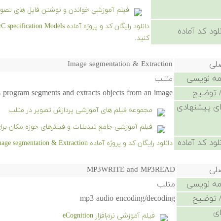
فیلم آموزشی خواندن و نوشتن فایل های تصو
لود کد آماده
کنید.
صلی
Image segmentation & Extraction
امه نویسی
متلب
 توضیح
 program segments and extracts objects from an image.
ی پیشنهادی
مجموعه فیلم های آموزشی پردازش تصویر در متلب
فیلم آموزشی جامع تبدیلات و فیلترهای حوزه مکان برا
لود کد آماده
دانلود رایگان کد و پروژه آماده Image segmentation & Extraction - کلیک کنید.
صلی
MP3WRITE and MP3READ
امه نویسی
متلب
 توضیح
mp3 audio encoding/decoding
ی
فیلم آموزشی نرم‌افزار eCognition