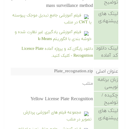
توضیح
mass surveillance method
لینک های
فیلم آموزشی جامع تبدیل موجک پیوسته
پیشنهادی
یا CWT در متلب
فیلم آموزشی یادگیری غیر نظارت شده و
خوشه بندی با الگوریتم k-Means
لینک دانلود
دانلود رایگان کد و پروژه آماده Licence Plate
کد آماده
Recognition - کلیک کنید.
عنوان اصلی
Plate_recognation.zip
زبان برنامه
متلب
نویسی
چکیده /
Yellow License Plate Recognition
توضیح
لینک های
مجموعه فیلم های آموزشی پردازش
پیشنهادی
تصویر در متلب