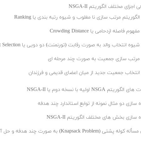
 اجزای مختلف الگوریتم NSGA-II
الگوریتم مرتب سازی نا مغلوب و شیوه رتبه بندی یا Ranking
مفهوم فاصله ازدحامی یا Crowding Distance
شیوه انتخاب والد به صورت رقابت (تورنمنت) دو دویی یا Binary Tournament Selection
مرتب سازی جمعیت به صورت چند مرحله ای
انتخاب جمعیت جدید از میان اعضای قدیمی و فرزندان
الگوریتم NSGA اولیه با نسخه دوم یا NSGA-II
ه سازی دو مثال نمونه از توابع استاندارد چند هدفه
 سازی بخش های مختلف الگوریتم NSGA-II
ه پشتی (Knapsack Problem) به صورت چند هدفه و حل آن به صورت چند هدفه