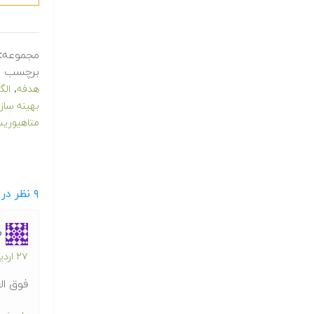
مجموعه:
برچسب ه
,
هدفه
الگ
بهینه ساز
متاهیوری
۹
نظر در "فی
م
۲۷ اردیبهشت ۱۳۹۱ در ۲:۳۲ ب.ظ
فوق ال