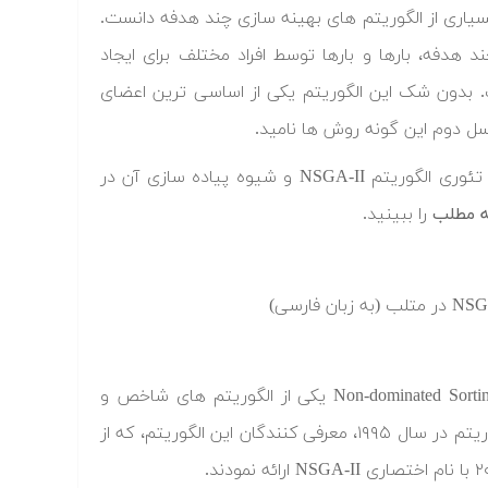
ن را الگوی شکل گیری بسیاری از الگوریتم های بهینه سازی چند هدفه دانست.
 هدفه، بارها و بارها توسط افراد مختلف برای ایجاد
ت. بدون شک این الگوریتم یکی از اساسی ترین اعضای
ل دوم این گونه روش ها نامید.
موضوع بحث فیلم آموزشی که در این پست قصد معرفی آن را داریم، مبانی تئوری الگوریتم NSGA-II و شیوه پیاده سازی آن در
ه مطلب
را ببینید.
الگوریتم ژنتیک چند هدفه با مرتب سازی نامغلوب یا Non-dominated Sorting Genetic Algorithm یکی از الگوریتم های شاخص و
پرکاربرد در زمینه بهینه سازی چندهدفه است. پس از ارائه نسخه اول این الگوریتم در سال ۱۹۹۵، معرفی کنندگان این الگوریتم، که از