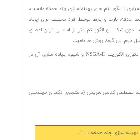
ن را الگوی شکل گیری بسیاری از الگوریتم های بهینه سازی چند هدفه دانست.
 هدفه، بارها و بارها توسط افراد مختلف برای ایجاد
ت. بدون شک این الگوریتم یکی از اساسی ترین اعضای
ل دوم این گونه روش ها نامید.
موضوع بحث فیلم آموزشی که در این پست قصد معرفی آن را داریم، مبانی تئوری الگوریتم NSGA-II و شیوه پیاده سازی آن در
سید مصطفی کلامی هریس (دانشجوی دکترای مهندسی
بهینه سازی چند هدفه
است.