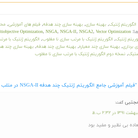
,
,
,
,
الگوریتم ژنتیک
بهینه سازی
بهینه سازی چند هدفه
فیلم های آموزشی
محص
ا:
,
,
,
,
tiobjective Optimization
NSGA
NSGA-II
NSGA2
Vector Optimization
,
,
وریتم ژنتیک
الگوریتم ژنتیک با مرتب سازی نا مغلوب
الگوریتم ژنتیک با مر
,
,
,
ی برداری
بهینه سازی چند معیاره
بهینه سازی چند هدفه
بهینه سازی چند هد
,
ستیک
نسخه دوم الگوریتم ژنتیک با مرتب سازی نا مغلوب
لم آموزشی جامع الگوریتم ژنتیک چند هدفه NSGA-II در متلب (به زبان فارسی)"
جتبی
گفت:
عاده بی نظیر و مفید بود