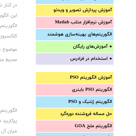
آموزش‌ پردازش تصویر و ویدئو
این الگو
آموزش‌ نرم‌افزار متلب Matlab
الگوریتم
الگوریتم‌های بهینه‌سازی هوشمند
کلکسیون 
●
آموزش‌های رایگان
●
استخدام در فرادرس
محیط متل
آموزش الگوریتم PSO
الگوریتم PSO باینری
الگوریتم ژنتیک و PSO
حل مساله فروشنده دوره‌گرد
الگوریتم ملخ GOA
میان آن ها دب (Deb) معروف تر از سایرین است، نسخه دوم آ