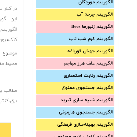
الگوریتم مورچگان
الگوریتم چرخه آب
این الگو
الگوریتم زنبورها Bees
الگوریتم
الگوریتم کرم شب تاب
کلکسیون 
الگوریتم جهش قورباغه
الگوریتم علف هرز مهاجم
محیط مت
الگوریتم رقابت استعماری
الگوریتم جستجوی ممنوع
مطالب و
الگوریتم شبیه سازی تبرید
برق-کنتر
الگوریتم جستجوی هارمونی
الگوریتم بهینه‌سازی فرهنگی
الگوریتم کلونی زنبور مصنوعی