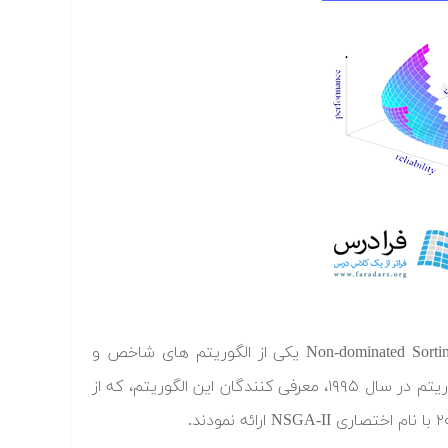
الگوریتم ژنتیک چند هدفه با مرتب سازی نامغلوب یا Non-dominated Sorting Genetic Algorithm یکی از الگوریتم های شاخص و
پرکاربرد در زمینه بهینه سازی چندهدفه است. پس از ارائه نسخه اول این الگوریتم در سال ۱۹۹۵، معرفی کنندگان این الگوریتم، که از