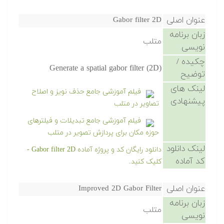
عنوان اصلی
Gabor filter 2D
زبان برنامه
متلب
نویسی
چکیده /
Generate a spatial gabor filter (2D)
توضیح
لینک های
فیلم آموزشی جامع حذف نویز و اصلاح
پیشنهادی
تصاویر در متلب
فیلم آموزشی جامع تبدیلات و فیلترهای
حوزه مکان برای پردازش تصویر در متلب
لینک دانلود
دانلود رایگان کد و پروژه آماده Gabor filter 2D -
کد آماده
کلیک کنید.
عنوان اصلی
Improved 2D Gabor Filter
زبان برنامه
متلب
نویسی