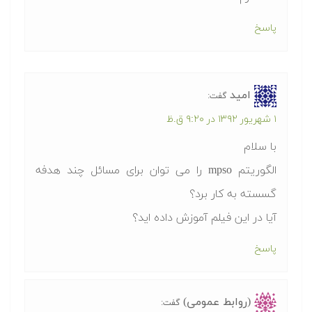
پاسخ
امید
گفت:
۱ شهریور ۱۳۹۲ در ۹:۲۰ ق.ظ
با سلام
الگوریتم mpso را می توان برای مسائل چند هدفه
گسسته به کار برد؟
آیا در این فیلم آموزش داده اید؟
پاسخ
(روابط عمومی)
گفت: