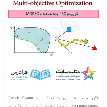
الگوریتم بهینه سازی ازدحام ذرات یا Particle Swarm
Optimizatoion (به اختصار PSO) یکی از مهم ترین الگوریتم