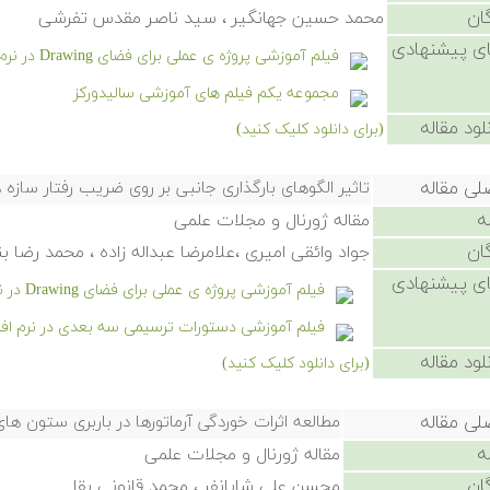
ان
محمد حسین جهانگیر ، سید ناصر مقدس تفرشی
ی پیشنهادی
فیلم آموزشی پروژه ی عملی برای فضای Drawing در نرم افزار سالیدورکز
مجموعه یکم فیلم های آموزشی سالیدورکز
لود مقاله
(برای دانلود کلیک کنید)
لی مقاله
تاثیر الگوهای بارگذاری جانبی بر روی ضریب رفتار ساز
ه
مقاله ژورنال و مجلات علمی
ان
جواد وائقی امیری ،علامرضا عبداله زاده ، محمد رضا 
ی پیشنهادی
فیلم آموزشی پروژه ی عملی برای فضای Drawing در نرم افزار سالیدورکز
فیلم آموزشی دستورات ترسیمی سه بعدی در نرم افزار
لود مقاله
(برای دانلود کلیک کنید)
لی مقاله
مطالعه اثرات خوردگی آرماتورها در باربری ستون ه
ه
مقاله ژورنال و مجلات علمی
ان
محسن علی شایانفر ، محمد قانونی بقا