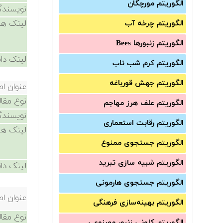
الگوریتم مورچگان
نویسندگ
لینک ها
الگوریتم چرخه آب
الگوریتم زنبورها Bees
لینک دان
الگوریتم کرم شب تاب
الگوریتم جهش قورباغه
عنوان اص
نوع مقال
الگوریتم علف هرز مهاجم
نویسندگ
الگوریتم رقابت استعماری
لینک ها
الگوریتم جستجوی ممنوع
الگوریتم شبیه سازی تبرید
لینک دان
الگوریتم جستجوی هارمونی
عنوان اص
الگوریتم بهینه‌سازی فرهنگی
نوع مقال
الگوریتم کلونی زنبور مصنوعی