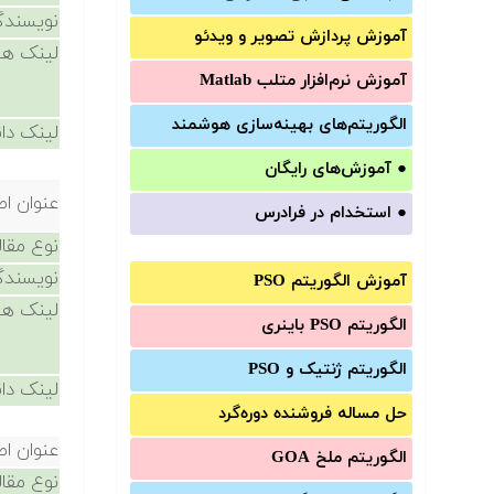
نویسندگ
آموزش‌ پردازش تصویر و ویدئو
لینک ها
آموزش‌ نرم‌افزار متلب Matlab
الگوریتم‌های بهینه‌سازی هوشمند
لینک دان
●
آموزش‌های رایگان
عنوان اص
●
استخدام در فرادرس
نوع مقال
نویسندگ
آموزش الگوریتم PSO
لینک ها
الگوریتم PSO باینری
الگوریتم ژنتیک و PSO
لینک دان
حل مساله فروشنده دوره‌گرد
عنوان اص
الگوریتم ملخ GOA
نوع مقال