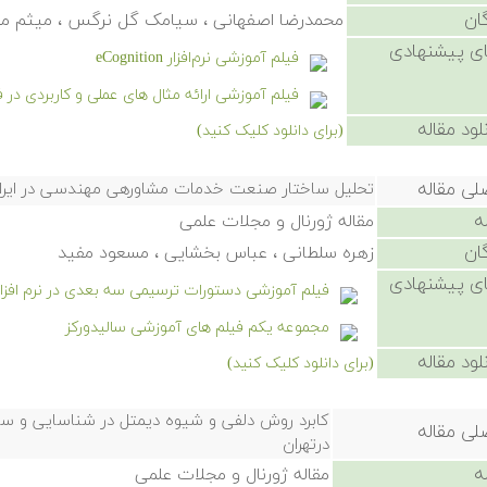
ان
محمدرضا اصفهانی ، سیامک گل نرگس ، میثم م
ی پیشنهادی
فیلم آموزشی نرم‌افزار eCognition
فیلم آموزشی ارائه مثال های عملی و کاربردی در فضای Sketch در نرم افزار س
لود مقاله
(برای دانلود کلیک کنید)
لی مقاله
تحلیل ساختار صنعت خدمات مشاورهی مهندسی در ایران 
ه
مقاله ژورنال و مجلات علمی
ان
زهره سلطانی ، عباس بخشایی ، مسعود مفید
ی پیشنهادی
فیلم آموزشی دستورات ترسیمی سه بعدی در نرم افزار
مجموعه یکم فیلم های آموزشی سالیدورکز
لود مقاله
(برای دانلود کلیک کنید)
کابرد روش دلفی و شیوه دیمتل در شناسایی و ساخ
لی مقاله
درتهران
ه
مقاله ژورنال و مجلات علمی