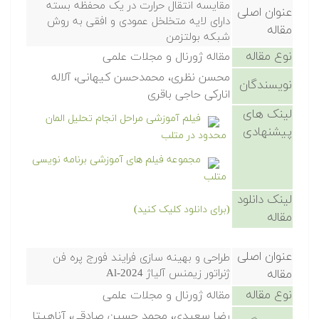
مقایسه انتقال حرارت در یک محفظه بسته
عنوان اصلی
دارای لایه متخلخل عمودی و افقی به روش
مقاله
شبکه بولتزمن
نوع مقاله
مقاله ژورنال و مجلات علمی
محسن نظری، محمدحسن کیهانی، آلاله
نویسندگان
انارکی حاجی باقری
لینک های
فیلم آموزشی مراحل انجام تحلیل المان
پیشنهادی
محدود در متلب
مجموعه فیلم های آموزشی برنامه نویسی
متلب
لینک دانلود
(برای دانلود کلیک کنید)
مقاله
عنوان اصلی
طراحی و بهینه سازی فرایند فورج پره فن
مقاله
ژنراتور زیمنس آلیاژ Al-2024
نوع مقاله
مقاله ژورنال و مجلات علمی
رضا سعیدی، محمد حسین صادقی، آناهیتا