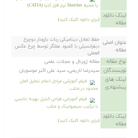
یا محیط Sketcher نرم افزار کتیا (CATIA)
لینک دانلود
(برای دانلود کلیک کنید)
مقاله
حفظ تعادل دینامیکی ربات بازودار دوچرخ
عنوان اصلی
دیفرانسیلی با کمبود عملگر توسط چرخ عکس
مقاله
العملی
نوع مقاله
مقاله ژورنال و مجلات علمی
نویسندگان
سیدرضا لاریمی، سید علی اکبر موسویان
لینک های
فیلم آموزشی مراحل انجام تحلیل المان
پیشنهادی
محدود در متلب
فیلم آموزشی طراحی کنترل بهینه تناسبی
با ترکیب سیمیولینک و متلب
لینک دانلود
(برای دانلود کلیک کنید)
مقاله