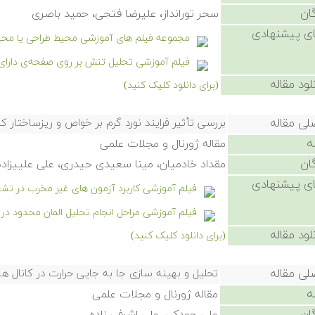
ان
سحر تورانداز، علیرضا فتحی، حمید باصری
ی پیشنهادی
مجموعه فیلم های آموزشی محیط طراحی یا محیط Sketcher نرم افزار کتیا (IA
فیلم آموزشی تحلیل تنش بر روی صفحه‌ی دارای
لود مقاله
(برای دانلود کلیک کنید)
لی مقاله
بررسی تأثیر فرایند نورد گرم بر خواص و ریزساختار کامپوزیت Al-B4C به روش ریخ
ه
مقاله ژورنال و مجلات علمی
ان
مقداد خادمیان، مینا سعیدی حیدری، علی علییزاده
ی پیشنهادی
فیلم آموزشی کاربرد آزمون های غیر مخرب در ت
فیلم آموزشی مراحل انجام تحلیل المان محدود در
لود مقاله
(برای دانلود کلیک کنید)
لی مقاله
تحلیل و بهینه سازی جا به جایی حرارت در کانال ه
ه
مقاله ژورنال و مجلات علمی