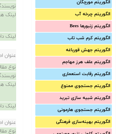
الگوریتم مورچگان
نویسندگ
الگوریتم چرخه آب
لینک ها
الگوریتم زنبورها Bees
لینک دان
الگوریتم کرم شب تاب
الگوریتم جهش قورباغه
عنوان اص
الگوریتم علف هرز مهاجم
نوع مقال
الگوریتم رقابت استعماری
نویسندگ
لینک ها
الگوریتم جستجوی ممنوع
الگوریتم شبیه سازی تبرید
لینک دان
الگوریتم جستجوی هارمونی
الگوریتم بهینه‌سازی فرهنگی
عنوان اص
نوع مقال
الگوریتم کلونی زنبور مصنوعی