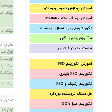
نویسندگ
آموزش‌ پردازش تصویر و ویدئو
لینک ها
آموزش‌ نرم‌افزار متلب Matlab
الگوریتم‌های بهینه‌سازی هوشمند
لینک دان
●
آموزش‌های رایگان
عنوان اص
●
استخدام در فرادرس
نوع مقال
نویسندگ
آموزش الگوریتم PSO
لینک ها
پیشنهاد
الگوریتم PSO باینری
الگوریتم ژنتیک و PSO
لینک دان
حل مساله فروشنده دوره‌گرد
عنوان اص
الگوریتم ملخ GOA
نوع مقال