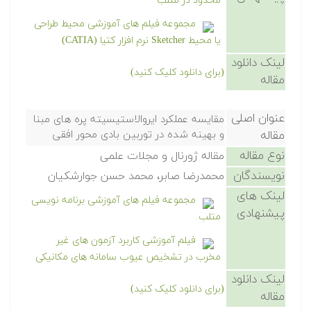
محدود در متلب
مجموعه فیلم های آموزشی محیط طراحی
یا محیط Sketcher نرم افزار کتیا (CATIA)
لینک دانلود
(برای دانلود کلیک کنید)
مقاله
عنوان اصلی
مقایسه عملکرد ایروالاستیسیته پره های مبنا
مقاله
و بهینه شده در توربین بادی محور افقی
نوع مقاله
مقاله ژورنال و مجلات علمی
نویسندگان
محمدرضا صابر، محمد حسن جوارشکیان
لینک های
مجموعه فیلم های آموزشی برنامه نویسی
پیشنهادی
متلب
فیلم آموزشی کاربرد آزمون های غیر
مخرب در تشخیص عیوب سامانه های مکانیکی
لینک دانلود
(برای دانلود کلیک کنید)
مقاله