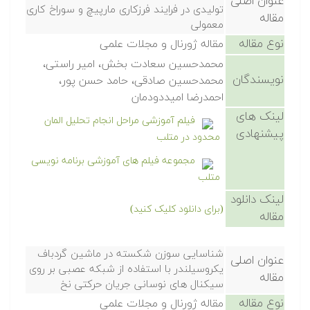
عنوان اصلی
تولیدی در فرایند فرزکاری مارپیچ و سوراخ کاری
مقاله
معمولی
نوع مقاله
مقاله ژورنال و مجلات علمی
محمدحسین سعادت بخش، امیر راستی،
نویسندگان
محمدحسین صادقی، حامد حسن پور،
احمدرضا امیددودمان
لینک های
فیلم آموزشی مراحل انجام تحلیل المان
پیشنهادی
محدود در متلب
مجموعه فیلم های آموزشی برنامه نویسی
متلب
لینک دانلود
(برای دانلود کلیک کنید)
مقاله
شناسایی سوزن شکسته در ماشین گردباف
عنوان اصلی
یکروسیلندر با استفاده از شبکه عصبی بر روی
مقاله
سیکنال های نوسانی جریان حرکتی نخ
نوع مقاله
مقاله ژورنال و مجلات علمی