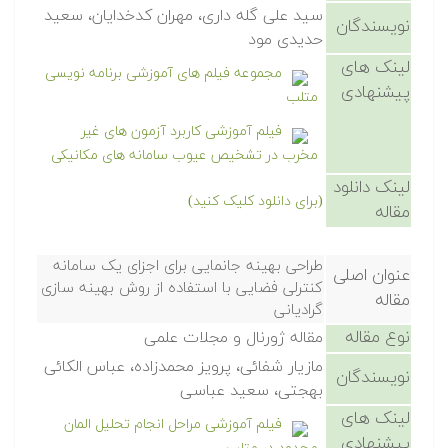
سید علی گله داری، مهران کدخدایان، سعید
نویسندگان
حدیدی مود
لینک های
مجموعه فیلم های آموزشی برنامه نویسی
پیشنهادی
متلب
فیلم آموزشی کاربرد آزمون های غیر
مخرب در تشخیص عیوب سامانه های مکانیکی
لینک دانلود
(برای دانلود کلیک کنید)
مقاله
طراحی بهینه جانمایی برای اجزای یک سامانه
عنوان اصلی
کنترلی فضایی با استفاده از روش بهینه سازی
مقاله
گرادیانی
نوع مقاله
مقاله ژورنال و مجلات علمی
مازیار شفائی، پرویز محمدزاده، عباس الکائی
نویسندگان
بهجتی، سعید عباسی
لینک های
فیلم آموزشی مراحل انجام تحلیل المان
پیشنهادی