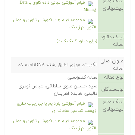
لینک های
فیلم آموزشی مبانی داده کاوی یا Data
پیشنهادی
Mining
مجموعه فیلم های آموزشی تئوری و عملی
الگوریتم ژنتیک
لینک دانلود
(برای دانلود کلیک کنید)
مقاله
عنوان اصلی
الگوریتم موازی تطابق رشته DNAناحیه كد
مقاله
نوع مقاله
مقاله کنفرانسی
سید حسین علوی سلطانی، عباس نوذری
نویسندگان
دالینی، هایده اهرابیان
لینک های
فیلم آموزشی پارادایم یا چهارچوب نظری
پیشنهادی
زیست شناسی سامانه ای
مجموعه فیلم های آموزشی تئوری و عملی
الگوریتم ژنتیک