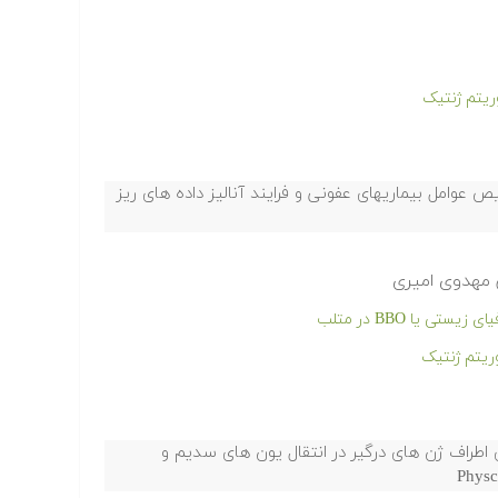
ریتم ژنتیک
یز آرایه (MICROARRAY) در تشخیص عوامل بیماریهای عفونی و فرایند آنالیز داده های ریز
 مهدوی امیری
 یا BBO در متلب
ریتم ژنتیک
طراف ژن های درگیر در انتقال یون های سدیم و