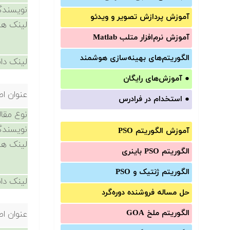
نویسندگ
آموزش‌ پردازش تصویر و ویدئو
لینک ها
آموزش‌ نرم‌افزار متلب Matlab
الگوریتم‌های بهینه‌سازی هوشمند
لینک دان
●
آموزش‌های رایگان
عنوان اص
●
استخدام در فرادرس
نوع مقال
نویسندگ
آموزش الگوریتم PSO
لینک ها
الگوریتم PSO باینری
الگوریتم ژنتیک و PSO
لینک دان
حل مساله فروشنده دوره‌گرد
الگوریتم ملخ GOA
عنوان اص