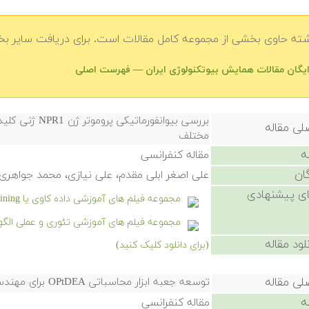
شته حاوی بخشی از مجموعه کامل مقالات است. برای دریافت سایر بخش
رایگان مقالات همایش بیوتکنولوژی ایران — فهرست اصلی
بررسی بیوانفورم
لی مقاله
مختلف
ه
مقاله کنفرانسی
ان
علی اصغر ابلی مقدم، علی نیازی، محمد جوا
ی پیشنهادی
مجموعه فیلم های آموزشی داده کاوی یا Data Mining در متلب
مجموعه فیلم های آموزشی تئوری و عملی الگو
لود مقاله
(برای دانلود کلیک کنید)
لی مقاله
توسعه جعبه ابزار محاسباتی OPtDEA برای مهندسی متابولیک سیستم های تولیدی میکروبی در کامپیوتر
ه
مقاله کنفرانسی