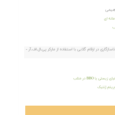
اهیمی
انه ای
ب
اری در ارقام گلابی با استفاده از مارکر پی.ال.اف.آر -
 یا BBO در متلب
ریتم ژنتیک