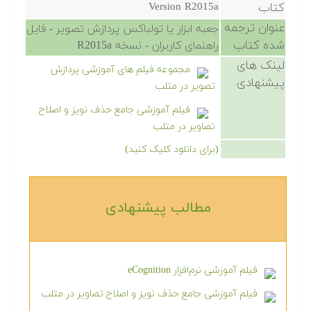
کتاب
Version R2015a
عنوان ترجمه
جعبه ابزار یا تولباکس پردازش تصویر - فایل
شده کتاب
راهنمای کاربران - نسخه R2015a
لینک های
مجموعه فیلم های آموزشی پردازش
پیشنهادی
تصویر در متلب
فیلم آموزشی جامع حذف نویز و اصلاح
تصاویر در متلب
(برای دانلود کلیک کنید)
مطالب پیشنهادی‎
فیلم آموزشی نرم‌افزار eCognition
فیلم آموزشی جامع حذف نویز و اصلاح تصاویر در متلب