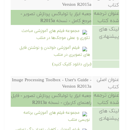
کتاب
Version R2015a
عنوان ترجمه
جعبه ابزار یا تولباکس پردازش تصویر -
شده کتاب
مرجع کامل - نسخه R2015a
لینک های
مجموعه فیلم های آموزشی مباحث
پیشنهادی
تئوری و عملی موجک‌ها در متلب
فیلم آموزشی خواندن و نوشتن فایل
های تصویری در متلب
(برای دانلود کلیک کنید)
عنوان اصلی
Image Processing Toolbox - User's Guide -
کتاب
Version R2013a
عنوان ترجمه
جعبه ابزار یا تولباکس پردازش تصویر - فایل
شده کتاب
راهنمای کاربران - نسخه R2013a
لینک های
مجموعه فیلم های آموزشی برنامه
پیشنهادی
نویسی متلب
فیلم آموزشی کاهش تعداد رنگ تصاویر