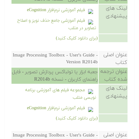
لینک های
فیلم آموزشی نرم‌افزار eCognition
پیشنهادی
فیلم آموزشی جامع حذف نویز و اصلاح
تصاویر در متلب
(برای دانلود کلیک کنید)
عنوان اصلی
Image Processing Toolbox - User's Guide -
کتاب
Version R2014b
عنوان ترجمه
جعبه ابزار یا تولباکس پردازش تصویر - فایل
شده کتاب
راهنمای کاربران - نسخه R2014b
لینک های
مجموعه فیلم های آموزشی برنامه
پیشنهادی
نویسی متلب
فیلم آموزشی نرم‌افزار eCognition
(برای دانلود کلیک کنید)
عنوان اصلی
Image Processing Toolbox - User's Guide -