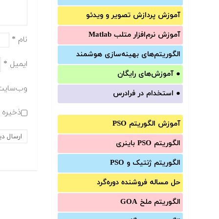
آموزش‌ پردازش تصویر و ویدئو
آموزش‌ نرم‌افزار متلب Matlab
نام
*
الگوریتم‌های بهینه‌سازی هوشمند
ایمیل
*
●
آموزش‌های رایگان
وب‌سایت
●
استخدام در فرادرس
ذخیره ن
آموزش الگوریتم PSO
الگوریتم PSO باینری
الگوریتم ژنتیک و PSO
حل مساله فروشنده دوره‌گرد
الگوریتم ملخ GOA