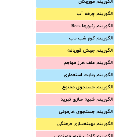
الگوریتم مورچگان
الگوریتم چرخه آب
الگوریتم زنبورها Bees
الگوریتم کرم شب تاب
الگوریتم جهش قورباغه
الگوریتم علف هرز مهاجم
الگوریتم رقابت استعماری
الگوریتم جستجوی ممنوع
الگوریتم شبیه سازی تبرید
الگوریتم جستجوی هارمونی
الگوریتم بهینه‌سازی فرهنگی
الگوریتم کلونی زنبور مصنوعی