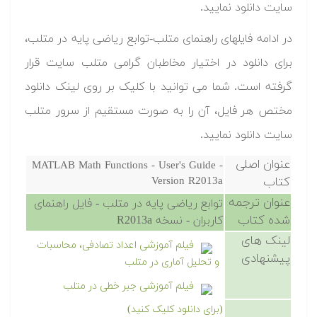
سایت دانلود نمایید.‬‬
در ادامه فایلهای راهنمای متلب-توابع ریاضی پایه در متلب،
برای دانلود در اختیار مخاطبان گرامی متلب سایت قرار
گرفته است. شما می توانید با کلیک بر روی لینک دانلود
مختص هر فایل، آن را به صورت مستقیم از سرور متلب
سایت دانلود نمایید.‬‬
عنوان اصلی
MATLAB Math Functions - User's Guide -
کتاب
Version R2013a
عنوان ترجمه
توابع ریاضی پایه در متلب - فایل راهنمای
شده کتاب
کاربران - نسخه R2013a
لینک های
فیلم آموزشی اعداد تصادفی، محاسبات
پیشنهادی
و تحلیل آماری در متلب
فیلم آموزشی جبر خطی در متلب
(برای دانلود کلیک کنید)