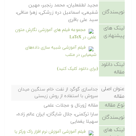
مجید لطفعلیان، محمد رنجبر، مهین
نویسندگان
شفیعی، اسماعیل دره زرشکی، زهرا منافی،
سید علی باقری
لینک های
مجموعه فیلم های آموزشی نگارش متون
پیشنهادی
علمی در LaTeX
فیلم آموزشی شبیه سازی داده‌های
شیمیایی در متلب
لینک دانلود
(برای دانلود کلیک کنید)
مقاله
عنوان اصلی
جداسازی گوگرد از نفت خام سنگین میدان
مقاله
سروش با استفاده از روش زیستی
نوع مقاله
مقاله ژورنال و مجلات علمی
سارا ترکمنی، جلال شایگان، ایران عالم زاده،
نویسندگان
سهیلا یغمایی
لینک های
فیلم آموزشی آموزش نرم افزار راک ورکز یا