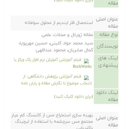
(برای دانلود کلیک کنید)
مقاله
عنوان اصلی
استحصال فلز ایندیم از محلول سولفاته
مقاله
نوع مقاله
مقاله ژورنال و مجلات علمی
سید محمد جواد کلینی، حسین مهرپویا،
نویسندگان
کمال صابریان، محمود عبداللهی
لینک های
فیلم آموزشی آموزش نرم افزار راک ورکز یا
پیشنهادی
RockWorks
فیلم آموزشی پژوهش دانشگاهی: از
انتخاب موضوع تا نگارش مقاله و پایان نامه
لینک دانلود
(برای دانلود کلیک کنید)
مقاله
بهینه سازی استخراج مس از کانسنگ کم عیار
عنوان اصلی
مجتمع مس سرچشمه با استفاده از لیچینگ
مقاله
باکتریابی