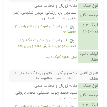
نوع مقاله
مقاله ژورنال و مجلات علمی
اسماعیل دره زرشکی، مهین شفیعی، زهرا
نویسندگان
منافی، مجید لطفعلیان
لینک های
فیلم آموزشی آموزش نرم افزار راک ورکز یا
پیشنهادی
RockWorks
فیلم آموزشی پژوهش دانشگاهی: از
انتخاب موضوع تا نگارش مقاله و پایان نامه
لینک دانلود
(برای دانلود کلیک کنید)
مقاله
عنوان اصلی
جداسازی آهن از کائولن رضا آباد دامغان با
مقاله
استفاده از Aspergillus niger
نوع مقاله
مقاله ژورنال و مجلات علمی
سید محمد رئوف حسینی، محمد پازوکی،
نویسندگان
محمد رنجبر
لینک های
فیلم آموزشی آموزش نرم افزار راک ورکز یا