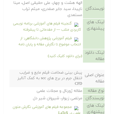
الهه هشت و چهار، علی حقیقی اصل، مینا
نویسندگان
ناپیدا، سید جابر صفدری، میثم تراب
مستعدی
لینک های
گنجینه فیلم های آموزشی برنامه نویسی
پیشنهادی
کاربردی متلب — از مقدماتی تا پیشرفته
فیلم آموزشی پژوهش دانشگاهی: از
انتخاب موضوع تا نگارش مقاله و پایان نامه
لینک دانلود
(برای دانلود کلیک کنید)
مقاله
پیش بینی ضخامت فیلم مایع و ضرایب
عنوان اصلی
انتقال جرم در برج های scc به کمک آنالیز
مقاله
CFD
نوع مقاله
مقاله ژورنال و مجلات علمی
نویسندگان
مرتضی زیوار، شیروان شیر دل
لینک های
مجموعه فیلم های آموزشی نگارش متون
پیشنهادی
علمی در LaTeX