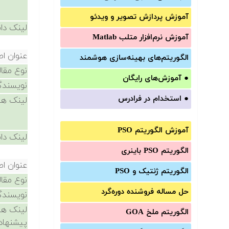
آموزش‌ پردازش تصویر و ویدئو
لینک دان
آموزش‌ نرم‌افزار متلب Matlab
عنوان اص
الگوریتم‌های بهینه‌سازی هوشمند
نوع مقال
●
آموزش‌های رایگان
نویسندگ
●
استخدام در فرادرس
لینک ها
آموزش الگوریتم PSO
لینک دان
الگوریتم PSO باینری
عنوان اص
الگوریتم ژنتیک و PSO
نوع مقال
حل مساله فروشنده دوره‌گرد
نویسندگ
لینک ها
الگوریتم ملخ GOA
پیشنهاد