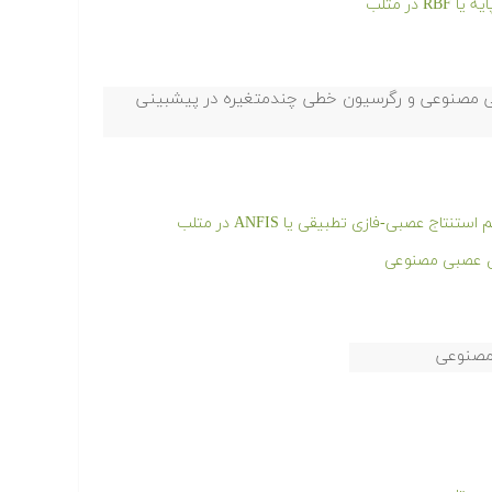
ر متلب
ی مصنوعی و رگرسیون خطی چندمتغیره در پیشبینی
ج عصبی-فازی تطبیقی یا ANFIS در متلب
ی عصبی مصنوعی
 مصنوعی