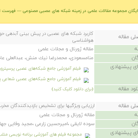
رایگان مجموعه مقالات علمی در زمینه شبکه های عصبی مصنوعی — فهرست 
كاربرد شبكه های عصبی در پیش بینی آبدهی حوضه
لی مقاله
هواشناسی
ه
مقاله ژورنال و مجلات علمی
ان
منامسعودی، محمدرضا نیك منش، عبدالعلی عاد
ی پیشنهادی
فیلم آموزشی جامع شبکه‌های عصبی پرسپترون چندلایه ی
فیلم آموزشی جامع شبکه‌های عصبی شعاعی پایه یا RBF د
لود مقاله
(برای دانلود کلیک کنید)
لی مقاله
ارزیابی ویژگیها برای تشخیص بازدیدکنندگان مخر
ه
مقاله ژورنال و مجلات علمی
ان
سوده لایقی ،امیرحسین زارعی ،مجید وفایی جهان
ی پیشنهادی
مجموعه فیلم های آموزشی برنامه نویسی متل