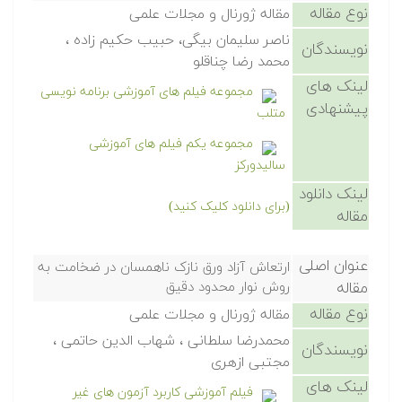
نوع مقاله
مقاله ژورنال و مجلات علمی
ناصر سلیمان بیگی، حبیب حكیم زاده ،
نویسندگان
محمد رضا چناقلو
لینک های
مجموعه فیلم های آموزشی برنامه نویسی
پیشنهادی
متلب
مجموعه یکم فیلم های آموزشی
سالیدورکز
لینک دانلود
(برای دانلود کلیک کنید)
مقاله
عنوان اصلی
ارتعاش آزاد ورق نازک ناهمسان در ضخامت به
مقاله
روش نوار محدود دقیق
نوع مقاله
مقاله ژورنال و مجلات علمی
محمدرضا سلطانی ، شهاب الدین حاتمی ،
نویسندگان
مجتبی ازهری
لینک های
فیلم آموزشی کاربرد آزمون های غیر