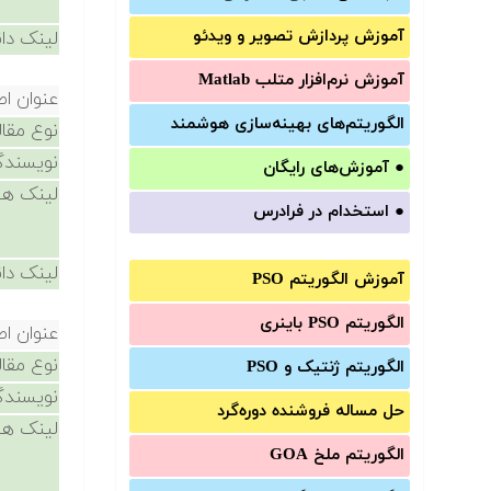
آموزش‌ پردازش تصویر و ویدئو
لینک دان
آموزش‌ نرم‌افزار متلب Matlab
عنوان اص
الگوریتم‌های بهینه‌سازی هوشمند
نوع مقال
نویسندگ
●
آموزش‌های رایگان
لینک ها
●
استخدام در فرادرس
لینک دان
آموزش الگوریتم PSO
الگوریتم PSO باینری
عنوان اص
نوع مقال
الگوریتم ژنتیک و PSO
نویسندگ
حل مساله فروشنده دوره‌گرد
لینک ها
الگوریتم ملخ GOA