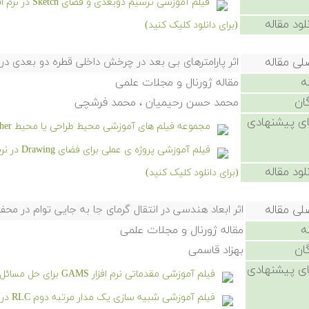
فیلم آموزشی ترسیم دوبعدی و فضای Sketch در نرم افزار سالیدورکز
لود مقاله
(برای دانلود کلیک کنید)
لی مقاله
اثر پارامترهای بی بعد در چرخش داخلی قطره دو بعدی در 
ه
مقاله ژورنال و مجلات علمی
ان
محمد حسن رحیمیان ، محمد فرشچی
ی پیشنهادی
مجموعه فیلم های آموزشی محیط طراحی یا محیط Sketcher نرم افزار کتیا (CATIA)
فیلم آموزشی پروژه ی عملی برای فضای Drawing در نرم افزار سالیدورکز
لود مقاله
(برای دانلود کلیک کنید)
لی مقاله
اثر ابعاد هندسی در انتقال گرمای جا به جایی توام در مح
ه
مقاله ژورنال و مجلات علمی
ان
بهزاد قاسمی
ی پیشنهادی
فیلم آموزشی مقدماتی نرم افزار GAMS برای حل مسائل بازار برق
فیلم آموزشی شبیه سازی یک مدار مرتبه دوم RLC در سیمیولینک