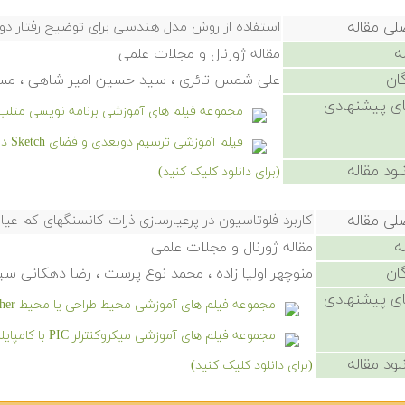
لی مقاله
استفاده از روش مدل هندسی برای توضیح رفتار دو 
ه
مقاله ژورنال و مجلات علمی
ان
علی شمس تائری ، سید حسین امیر شاهی ، مس
ی پیشنهادی
مجموعه فیلم های آموزشی برنامه نویسی متلب
فیلم آموزشی ترسیم دوبعدی و فضای Sketch در نرم افزار سالیدورکز
لود مقاله
(برای دانلود کلیک کنید)
لی مقاله
کاربرد فلوتاسیون در پرعیارسازی ذرات کانسنگهای کم عیار
ه
مقاله ژورنال و مجلات علمی
ان
منوچهر اولیا زاده ، محمد نوع پرست ، رضا دهکانی سی
ی پیشنهادی
مجموعه فیلم های آموزشی محیط طراحی یا محیط Sketcher نرم افزار کتیا (CATIA)
مجموعه فیلم های آموزشی میکروکنترلر PIC با کامپایلر CCS
لود مقاله
(برای دانلود کلیک کنید)