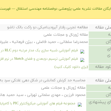
رایگان مقالات نشریه علمی-پژوهشی دوفصلنامه مهندسی استقلال — فهرست
لی مقاله
مطالعه تجربی رفتار آیرودینامیکی دو راکت بالک تاشو
ه
مقاله ژورنال و مجلات علمی
ان
محمدرضا سلطانی ، حمید فاضلی ، بیژن فرهانیه ، علیرض
ی
فیلم آموزشی شبیه سازی یک مدار مرتبه دوم RLC در سیمیولینک
ی
فیلم آموزشی ترسیم دوبعدی و فضای Sketch در نرم افزار سالیدورکز
لود مقاله
(برای دانلود کلیک کنید)
لی مقاله
محاسبه حد کرنش کمانشی در شکل دهی غلتکی سرد به و
ه
مقاله ژورنال و مجلات علمی
ان
محمود فرزین ، مهدی سلمانی تهرانی ، سید حمید ها
ی پیشنهادی
مجموعه فیلم های آموزشی میکروکنترلر PIC با کامپایلر CCS