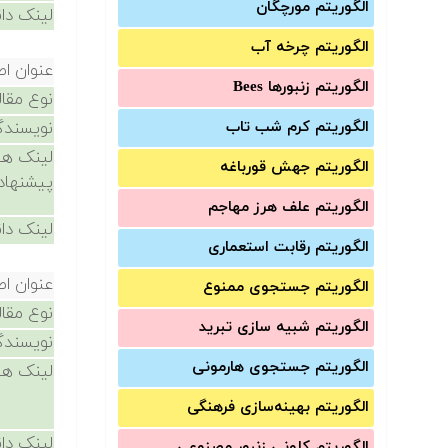
الگوریتم مورچگان
لینک دان
الگوریتم چرخه آب
عنوان اص
الگوریتم زنبورها Bees
نوع مقال
الگوریتم کرم شب تاب
نویسندگ
لینک ها
الگوریتم جهش قورباغه
پیشنهاد
الگوریتم علف هرز مهاجم
لینک دان
الگوریتم رقابت استعماری
عنوان اص
الگوریتم جستجوی ممنوع
نوع مقال
الگوریتم شبیه سازی تبرید
نویسندگ
الگوریتم جستجوی هارمونی
لینک ها
الگوریتم بهینه‌سازی فرهنگی
لینک دان
الگوریتم کلونی زنبور مصنوعی