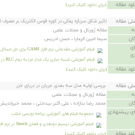
لود مقاله
(برای دانلود کلیک کنید)
لی مقاله
تاثیر شکل سربازه پفکی در کوره قوس الکتریک بر مصرف ان
ه
مقاله ژورنال و مجلات علمی
ان
سیما امین الرعایا ، حسن ادریس
ی
فیلم آموزشی مقدماتی نرم افزار GAMS برای حل مسائل بازار برق
ی
فیلم آموزشی شبیه سازی یک مدار مرتبه دوم RLC در سیمیولینک
لود مقاله
(برای دانلود کلیک کنید)
لی مقاله
بررسی اولیه مدل سه بعدی جریان در دریای خزر
ه
مقاله ژورنال و مجلات علمی
ان
محمد رضا بنازاده ، علی اکبر بیدختی ، محمد خیراند
ی پیشنهادی
مجموعه فیلم های آموزشی برنامه نویسی متلب
فیلم آموزشی ترسیم دوبعدی و فضای Sketch در نرم افزار سالیدورکز
لود مقاله
(برای دانلود کلیک کنید)