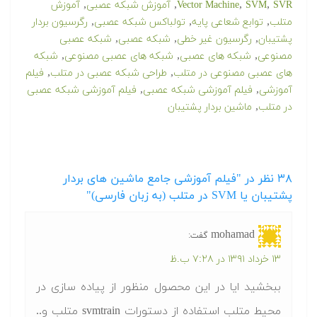
,
,
,
,
SVR
SVM
Vector Machine
آموزش شبکه عصبی
آموزش
,
,
,
متلب
توابع شعاعی پایه
تولباکس شبکه عصبی
رگرسیون بردار
,
,
,
پشتیبان
رگرسیون غیر خطی
شبکه عصبی
شبکه عصبی
,
,
,
مصنوعی
شبکه های عصبی
شبکه های عصبی مصنوعی
شبکه
,
,
های عصبی مصنوعی در متلب
طراحی شبکه عصبی در متلب
فیلم
,
,
آموزشی
فیلم آموزشی شبکه عصبی
فیلم آموزشی شبکه عصبی
,
در متلب
ماشین بردار پشتیبان
۳۸
نظر در "فیلم آموزشی جامع ماشین های بردار
پشتیبان یا SVM در متلب (به زبان فارسی)"
mohamad
گفت:
۱۳ خرداد ۱۳۹۱ در ۷:۲۸ ب.ظ
ببخشید ایا در این محصول منظور از پیاده سازی در
محیط متلب استفاده از دستورات svmtrain متلب و..