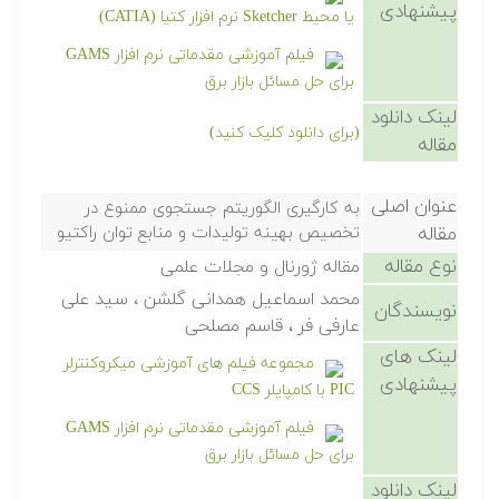
پیشنهادی
یا محیط Sketcher نرم افزار کتیا (CATIA)
فیلم آموزشی مقدماتی نرم افزار GAMS
برای حل مسائل بازار برق
لینک دانلود
(برای دانلود کلیک کنید)
مقاله
عنوان اصلی
به کارگیری الگوریتم جستجوی ممنوع در
مقاله
تخصیص بهینه تولیدات و منابع توان راکتیو
نوع مقاله
مقاله ژورنال و مجلات علمی
محمد اسماعیل همدانی گلشن ، سید علی
نویسندگان
عارفی فر ، قاسم مصلحی
لینک های
مجموعه فیلم های آموزشی میکروکنترلر
پیشنهادی
PIC با کامپایلر CCS
فیلم آموزشی مقدماتی نرم افزار GAMS
برای حل مسائل بازار برق
لینک دانلود