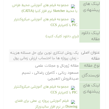
لینک های
مجموعه فیلم های آموزشی محیط طراحی
پیشنهادی
یا محیط Sketcher نرم افزار کتیا (CATIA)
مجموعه فیلم های آموزشی میکروکنترلر
PIC با کامپایلر CCS
لینک دانلود
(برای دانلود کلیک کنید)
مقاله
عنوان اصلی
یک روش ابتکاری نوین برای حل مسئله هزینه
مقاله
- زمان پروژه ها ،با احتساب ارزش زمانی پول
نوع مقاله
مقاله ژورنال و مجلات علمی
مسعود ربانی ، کامران رضائی ، نسیم
نویسندگان
صیدفروش لاهیچی
لینک های
مجموعه فیلم های آموزشی میکروکنترلر
پیشنهادی
PIC با کامپایلر CCS
فیلم آموزشی پروژه ی عملی برای فضای
Drawing در نرم افزار سالیدورکز