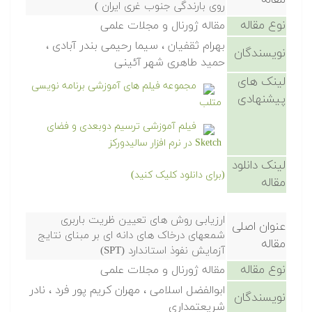
مقاله
روی بارندگی جنوب غری ایران )
نوع مقاله
مقاله ژورنال و مجلات علمی
بهرام ثقفیان ، سیما رحیمی بندر آبادی ،
نویسندگان
حمید طاهری شهر آئینی
لینک های
مجموعه فیلم های آموزشی برنامه نویسی
پیشنهادی
متلب
فیلم آموزشی ترسیم دوبعدی و فضای
Sketch در نرم افزار سالیدورکز
لینک دانلود
(برای دانلود کلیک کنید)
مقاله
ارزیابی روش های تعیین ظریت باربری
عنوان اصلی
شمعهای درخاک های دانه ای بر مبنای نتایج
مقاله
آزمایش نفوذ استاندارد (SPT)
نوع مقاله
مقاله ژورنال و مجلات علمی
ابوالفضل اسلامی ، مهران کریم پور فرد ، نادر
نویسندگان
شریعتمداری