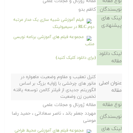
نوع مقاله
مقاله ژورنال و مجلات علمی
نویسندگان
کاظم بدو
لینک های
فیلم آموزشی شبیه سازی یک مدار مرتبه
پیشنهادی
دوم RLC در سیمیولینک
مجموعه فیلم های آموزشی برنامه نویسی
متلب
لینک دانلود
(برای دانلود کلیک کنید)
مقاله
کترل تعقیب و مقاوم وضعیت ماهواره در
عنوان اصلی
مانور های چرخشی با زاوایه بزرگ بر اساس
مقاله
الگوریتم جدیدی از فیلتر کالمن توسعه یافته
تخمین زن وضعیت
نوع مقاله
مقاله ژورنال و مجلات علمی
مهردد جعفر باند ، ناصر سعاداتی ، حمید رضا
نویسندگان
مومنی
لینک های
مجموعه فیلم های آموزشی محیط طراحی