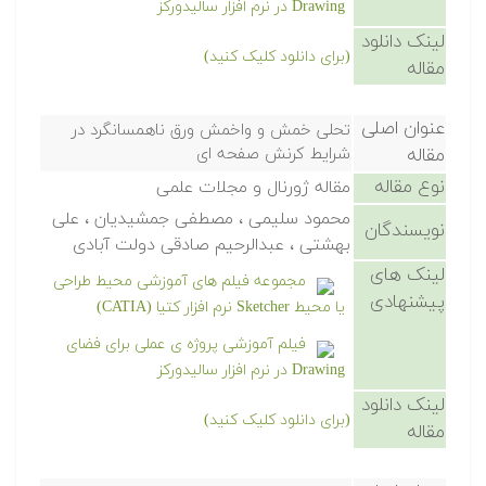
Drawing در نرم افزار سالیدورکز
لینک دانلود
(برای دانلود کلیک کنید)
مقاله
عنوان اصلی
تحلی خمش و واخمش ورق ناهمسانگرد در
مقاله
شرایط کرنش صفحه ای
نوع مقاله
مقاله ژورنال و مجلات علمی
محمود سلیمی ، مصطفی جمشیدیان ، علی
نویسندگان
بهشتی ، عبدالرحیم صادقی دولت آبادی
لینک های
مجموعه فیلم های آموزشی محیط طراحی
پیشنهادی
یا محیط Sketcher نرم افزار کتیا (CATIA)
فیلم آموزشی پروژه ی عملی برای فضای
Drawing در نرم افزار سالیدورکز
لینک دانلود
(برای دانلود کلیک کنید)
مقاله