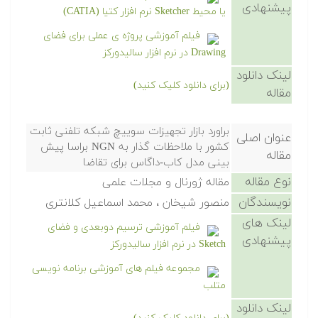
پیشنهادی
یا محیط Sketcher نرم افزار کتیا (CATIA)
فیلم آموزشی پروژه ی عملی برای فضای
Drawing در نرم افزار سالیدورکز
لینک دانلود
(برای دانلود کلیک کنید)
مقاله
براورد بازار تجهیزات سوییچ شبکه تلفنی ثابت
عنوان اصلی
کشور با ملاحظات گذار به NGN براسا پیش
مقاله
بینی مدل کاب-داگاس برای تقاضا
نوع مقاله
مقاله ژورنال و مجلات علمی
نویسندگان
منصور شیخان ، محمد اسماعیل کلانتری
لینک های
فیلم آموزشی ترسیم دوبعدی و فضای
پیشنهادی
Sketch در نرم افزار سالیدورکز
مجموعه فیلم های آموزشی برنامه نویسی
متلب
لینک دانلود