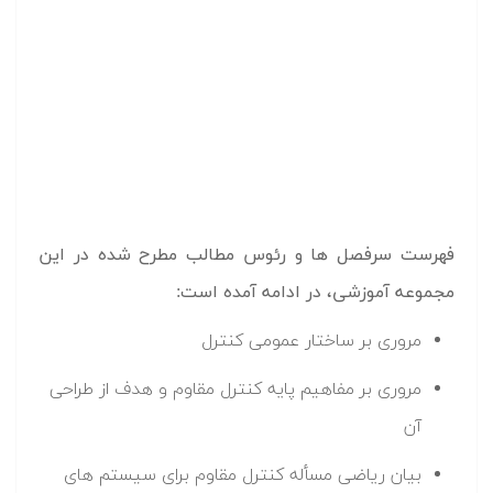
مروری بر مفاهیم پایه کنترل مقاوم و هدف از طراحی
آن
بیان ریاضی مسأله کنترل مقاوم برای سیستم های
خطی
تبدیل مسأله طراحی کنترل کننده مقاوم به یک مسأله
بهینه سازی دینامیکی
بررسی مدل دینامیکی سیستم تعلیق فعال خودرو یا
Active Suspension System
بیان اهداف مسأله طراحی سیستم تعلیق به صورت
بیان مسأله طراحی سیستم تعلیق فعال به صورت یک
مسأله کنترل مقاوم
پیاده سازی دینامیک سیستم تعلیق فعال در نرم افزار