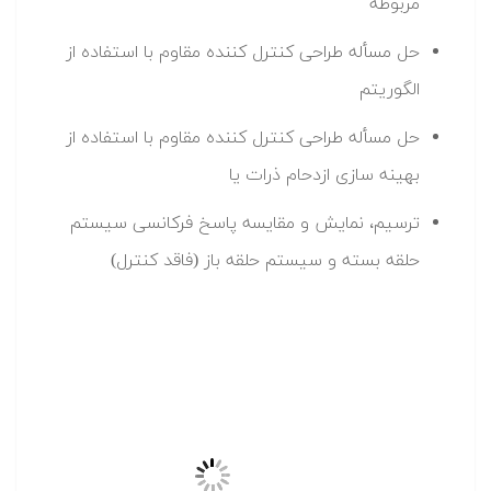
برای مشاهده جزئیات و تهیه فرادرس آموزش طراحی کنترل
مقاوم H∞/H2 با استفاده از الگوریتم های تکاملی و
فراابتکاری به این
مراجعه نمایید.
لینک (+)
مجموعه:
,
الگوریتم های فراابتکاری
برای نمایش در آخرین فرادرس
,
,
,
,
ها
سته بندی مستقل
محاسبات تکاملی
مهندسی کنترل
مهندسی مکانیک
برچسب ها:
,
Active Car Suspension System
Car Suspension
,
,
,
System
Frequency Response
General Control Configuration
H-
,
,
,
,
infinity Control
H∞ Control
H2 Control
H2/H∞ Control
,
,
Mechanical System Control
Output Feedback
Output Feedback
,
,
,
Controller
Robust Control
Robust Control Systems
Uncertainty
,
,
,
,
Vibration Control
Control
پاسخ فرکانسی
ساختار عمومی کنترل
,
,
سیستم تعلیق خودرو
سیستم تعلیق فعال خودرو
سیستم های