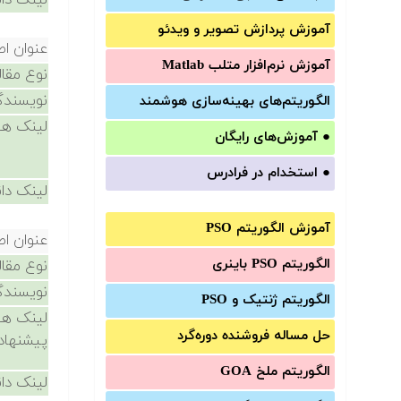
لینک دان
آموزش‌ پردازش تصویر و ویدئو
عنوان اص
آموزش‌ نرم‌افزار متلب Matlab
نوع مقال
نویسندگ
الگوریتم‌های بهینه‌سازی هوشمند
لینک ها
●
آموزش‌های رایگان
●
استخدام در فرادرس
لینک دان
آموزش الگوریتم PSO
عنوان اص
الگوریتم PSO باینری
نوع مقال
نویسندگ
الگوریتم ژنتیک و PSO
لینک ها
حل مساله فروشنده دوره‌گرد
پیشنهاد
الگوریتم ملخ GOA
لینک دان