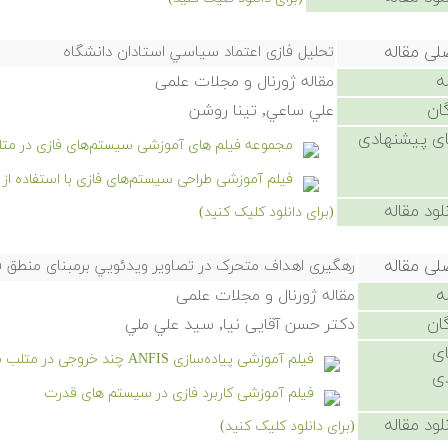
لی مقاله
تحلیل فازی اعتماد سیاسي استادان دانشگاه
ه
مقاله ژورنال و مجلات علمی
ان
علي ساعي, تینا روشن
ی پیشنهادی
مجموعه فیلم های آموزشی سیستم‌های فازی در مت
فیلم آموزشی طراحی سیستم‌های فازی با استفاده از جدول ارجاع یا ble
لود مقاله
(برای دانلود کلیک کنید)
لی مقاله
رهگيری اهداف متحرک در تصاوير ويدئويي برمبنای منطق ف
ه
مقاله ژورنال و مجلات علمی
ان
دکتر حسن آقايی نيا, سيد علي ملي
ی
فیلم آموزشی پیاده‌سازی ANFIS چند خروجی در متلب به همراه حل مسائل
ی
فیلم آموزشی کاربرد فازی در سیستم های قدرت
لود مقاله
(برای دانلود کلیک کنید)