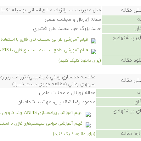
لی مقاله
مدل مديريت استراتژيك منابع انساني بوسيله تكنيك تحليل شبكه 
ه
مقاله ژورنال و مجلات علمی
ان
حامد بزرگ خو، محمد علي افشاري
ی پیشنهادی
فیلم آموزشی طراحی سیستم‌های فازی با استفاده از جدول ارجاع یا 
فیلم آموزشی جامع سیستم استنتاج فازی یا FIS در متلب
لود مقاله
(برای دانلود کلیک کنید)
مقايسه مدلسازي زماني (پيشبيني) تراز آب زير زمي
لی مقاله
سريهاي زماني (مطالعه موردي دشت شيراز)
ه
مقاله ژورنال و مجلات علمی
ان
محمود رضا شقاقيان، مهشيد شقاقيان
ی پیشنهادی
فیلم آموزشی پیاده‌سازی ANFIS چند خروجی در متلب به همراه حل مسائل
فیلم آموزشی طراحی سیستم‌های فازی با استفاده از جدول ارجاع
لود مقاله
(برای دانلود کلیک کنید)