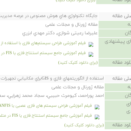
لود مقاله
(برای دانلود کلیک کنید)
لی مقاله
جایگاه تکنولوژي هاي هوش مصنوعی در عرصه مدیریت 
ه
مقاله ژورنال و مجلات علمی
ان
علیرضا رعیتی شوازي, دکتر مهدي ابزري
ی پیشنهادی
فیلم آموزشی طراحی سیستم‌های فازی با استفاده از جدول ارجاع یا ble
فیلم آموزشی جامع سیستم استنتاج فازی یا FIS در متلب
لود مقاله
(برای دانلود کلیک کنید)
لی مقاله
استفاده از الگوريتمهاي فازي و GISبراي مكانيابي تجهيزات شهري
ه
مقاله ژورنال و مجلات علمی
ان
احمد پوراحمد، كيومرث حبيبي، سجاد محمد زهرايي، س
ی
فیلم آموزشی طراحی سیستم های فازی عصبی یا ANFIS با استفاده از
ی
فیلم آموزشی جامع سیستم استنتاج فازی یا FIS در متلب
لود مقاله
(برای دانلود کلیک کنید)