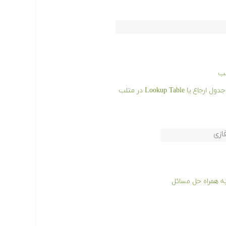
لب
Lookup Ta در متلب
ازی