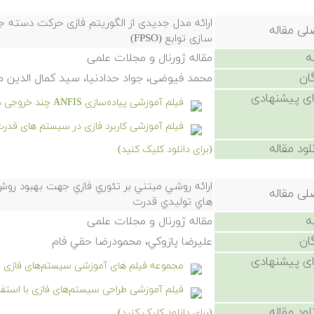
ارائه مدل جدیدی از الگوریتم فازی حرکت دسته 
لی مقاله
سازی توابع (FPSO)
ه
مقاله ژورنال و مجلات علمی
ان
محمد فیوضی، جواد حدادنیا، سید کمال الدین
ی پیشنهادی
فیلم آموزشی پیاده‌سازی ANFIS چند خروجی در متلب به همراه حل مسائل
فیلم آموزشی کاربرد فازی در سیستم های قدر
لود مقاله
(برای دانلود کلیک کنید)
ارائه روشي مبتني بر تئوري فازي جهت بهبود رو
لی مقاله
هاي توليدي قدرت
ه
مقاله ژورنال و مجلات علمی
ان
عليرضا پازوكي، محمودرضا حقي فام
ی پیشنهادی
مجموعه فیلم های آموزشی سیستم‌های فازی د
فیلم آموزشی طراحی سیستم‌های فازی با استفاده از جدول ارجاع
لود مقاله
(برای دانلود کلیک کنید)