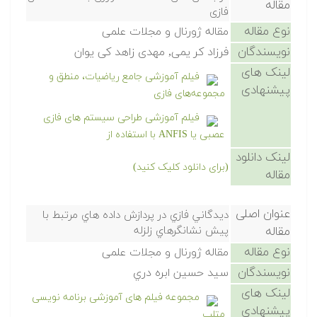
مقاله
فازی
نوع مقاله
مقاله ژورنال و مجلات علمی
نویسندگان
فرزاد کر یمی, مهدی زاهد کی یوان
لینک های
فیلم آموزشی جامع ریاضیات، منطق و
پیشنهادی
مجموعه‌های فازی
فیلم آموزشی طراحی سیستم های فازی
عصبی یا ANFIS با استفاده از
لینک دانلود
(برای دانلود کلیک کنید)
مقاله
عنوان اصلی
ديدگاني فازي در پردازش داده هاي مرتبط با
مقاله
پيش نشانگرهاي زلزله
نوع مقاله
مقاله ژورنال و مجلات علمی
نویسندگان
سيد حسين ابره دري
لینک های
مجموعه فیلم های آموزشی برنامه نویسی
پیشنهادی
متلب