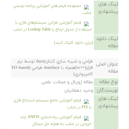
لینک های
مجموعه فیلم های آموزشی برنامه نویسی
پیشنهادی
متلب
فیلم آموزشی طراحی سیستم‌های فازی با
استفاده از جدول ارجاع یا Lookup Table در متلب
لینک دانلود
(برای دانلود کلیک کنید)
مقاله
طراحي و شبيه سازي كنتلرfuzzy توسط نرم
عنوان اصلی
افزار(++vc)همراه با interface طراحي (I/O baord
مقاله
كامپيوتري)
نوع مقاله
مقاله ژورنال و مجلات علمی
نویسندگان
وحيد دهقانيان
لینک های
فیلم آموزشی جامع سیستم استنتاج فازی
پیشنهادی
یا FIS در متلب
فیلم آموزشی پیاده‌سازی ANFIS چند
خروجی در متلب به همراه حل مسائل