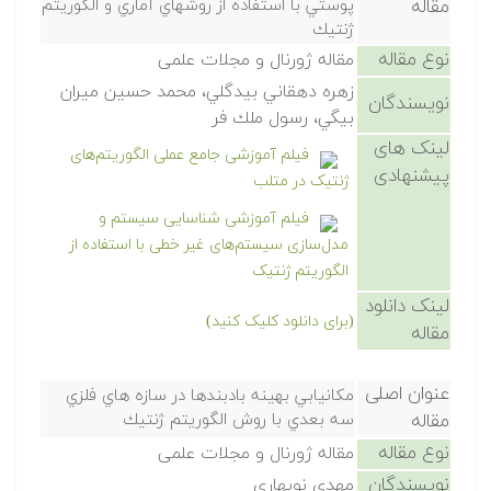
مقاله
پوستي با استفاده از روشهاي آماري و الگوريتم
ژنتيك
نوع مقاله
مقاله ژورنال و مجلات علمی
زهره دهقاني بيدگلي، محمد حسين ميران
نویسندگان
بيگي، رسول ملك فر
لینک های
فیلم آموزشی جامع عملی الگوریتم‌های
پیشنهادی
ژنتیک در متلب
فیلم آموزشی شناسایی سیستم و
مدل‌سازی سیستم‌های غیر خطی با استفاده از
الگوریتم ژنتیک
لینک دانلود
(برای دانلود کلیک کنید)
مقاله
عنوان اصلی
مكانيابي بهينه بادبندها در سازه هاي فلزي
مقاله
سه بعدي با روش الگوريتم ژنتيك
نوع مقاله
مقاله ژورنال و مجلات علمی
نویسندگان
مهدي نوبهاري