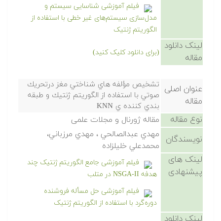
فیلم آموزشی شناسایی سیستم و
مدل‌سازی سیستم‌های غیر خطی با استفاده از
الگوریتم ژنتیک
لینک دانلود
(برای دانلود کلیک کنید)
مقاله
تشخيص مؤلفه هاي شناختي مغز درتحريك
عنوان اصلی
صوتي با استفاده از الگوريتم ژنتيك و طبقه
مقاله
بندي كننده ي KNN
نوع مقاله
مقاله ژورنال و مجلات علمی
مهدي عبدالصالحي ، مهدي مرزباني،
نویسندگان
محمدعلي خليلزاده
لینک های
فیلم آموزشی جامع الگوریتم ژنتیک چند
پیشنهادی
هدفه NSGA-II در متلب
فیلم آموزشی حل مسأله فروشنده
دوره‌گرد با استفاده از الگوریتم ژنتیک
لینک دانلود