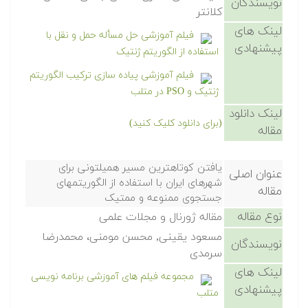
نویسندگان
کلانتر
لینک های
فیلم آموزشی حل مسأله حمل و نقل با
پیشنهادی
استفاده از الگوریتم ژنتیک
فیلم آموزشی پیاده سازی ترکیب الگوریتم
ژنتیک و PSO در متلب
لینک دانلود
(برای دانلود کلیک کنید)
مقاله
يافتن کوتاهترين مسیر همیلتونی برای
عنوان اصلی
شهرهای ايران با استفاده از الگوريتمهای
مقاله
جستجوی ممنوعه و ممتیک
نوع مقاله
مقاله ژورنال و مجلات علمی
مسعود يقینی, محسن مومنی، محمدرضا
نویسندگان
سرمدی
لینک های
مجموعه فیلم های آموزشی برنامه نویسی
پیشنهادی
متلب