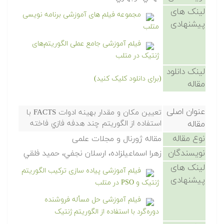
لینک های
مجموعه فیلم های آموزشی برنامه نویسی
پیشنهادی
متلب
فیلم آموزشی جامع عملی الگوریتم‌های
ژنتیک در متلب
لینک دانلود
(برای دانلود کلیک کنید)
مقاله
عنوان اصلی
تعيين مكان و مقدار بهينه ادوات FACTS با
مقاله
استفاده از الگوريتم چند هدفه فازي فاخته
نوع مقاله
مقاله ژورنال و مجلات علمی
نویسندگان
زهرا اسماعيلزاده، ارسلان نجفي، حميد فلقي
لینک های
فیلم آموزشی پیاده سازی ترکیب الگوریتم
پیشنهادی
ژنتیک و PSO در متلب
فیلم آموزشی حل مسأله فروشنده
دوره‌گرد با استفاده از الگوریتم ژنتیک