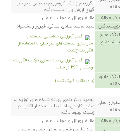
الگوریتم ژنتیک کروموزوم تطبیقی و در نظر
مقاله
گیري ارزش بار از دست رفته
نوع مقاله
مقاله ژورنال و مجلات علمی
نویسندگان
سید محمد صادق غیاثی, فیروز رامشخواه
لینک های
فیلم آموزشی شناسایی سیستم و
پیشنهادی
مدل‌سازی سیستم‌های غیر خطی با استفاده از
الگوریتم ژنتیک
فیلم آموزشی پیاده سازی ترکیب الگوریتم
ژنتیک و PSO در متلب
لینک دانلود
(برای دانلود کلیک کنید)
مقاله
تجدید پیکر بندی بهینه شبکه های توزیع به
عنوان اصلی
منظور کاهش تلفات با استفاده از الگوریتم
مقاله
ژنتیک بهبود یافته
نوع مقاله
مقاله ژورنال و مجلات علمی
امید غلامی قصری، صادق جمالی، محسن