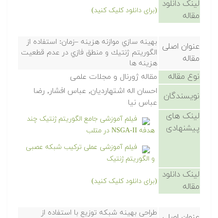
لینک دانلود
(برای دانلود کلیک کنید)
مقاله
بهينه سازي موازنه هزينه –زمان: استفاده از
عنوان اصلی
الگوريتم ژنتيك و منطق فازي در عدم قطعيت
مقاله
هزينه ها
نوع مقاله
مقاله ژورنال و مجلات علمی
احسان اله اشتهارديان, عباس افشار, رضا
نویسندگان
عباس نيا
لینک های
فیلم آموزشی جامع الگوریتم ژنتیک چند
پیشنهادی
هدفه NSGA-II در متلب
فیلم آموزشی عملی ترکیب شبکه عصبی
و الگوریتم ژنتیک
لینک دانلود
(برای دانلود کلیک کنید)
مقاله
طراحی بهینه شبکه توزیع با استفاده از
عنوان اصلی