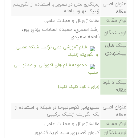
عنوان اصلی
رمزنگاري متن در تصویر با استفاده از الگوریتم
مقاله
ژنتیک بهبود یافته
نوع مقاله
مقاله ژورنال و مجلات علمی
ارشد اصغري، حمیده السادات یزدي پور،
نویسندگان
فاطمه سعیدي
لینک های
فیلم آموزشی عملی ترکیب شبکه عصبی
پیشنهادی
و الگوریتم ژنتیک
مجموعه فیلم های آموزشی برنامه نویسی
متلب
لینک دانلود
(برای دانلود کلیک کنید)
مقاله
عنوان اصلی
مسیریابی لکوموتیوها در شبکه با استفاده از
مقاله
یک الگوریتم ژنتیک ترکیبی
نوع مقاله
مقاله ژورنال و مجلات علمی
نویسندگان
کیوان قصیري, سید فرید قنادپور