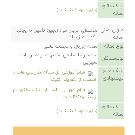
لینک دانلود
(برای دانلود کلیک کنید)
مقاله
عنوان اصلی
مدلسازي جريان مواد زنجيره تأمين با رويكرد
مقاله
الگوريتم ژنتيك
نوع مقاله
مقاله ژورنال و مجلات علمی
محمد رضا صادقي مقدم, امير افسر, بابك
نویسندگان
سهرابي
لینک های
فیلم آموزشی حل مسأله مکان‌یابی هاب با
پیشنهادی
استفاده از الگوریتم ژنتیک
فیلم آموزشی پیاده سازی ترکیب الگوریتم
ژنتیک و PSO در متلب
لینک دانلود
(برای دانلود کلیک کنید)
مقاله