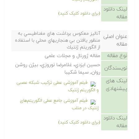
لینک دانلود
(برای دانلود کلیک کنید)
مقاله
آناليز معكوس برداشت هاي مغناطيسي به
عنوان اصلی
منظور يافتن بي هنجاريهاي محلي با استفاده
مقاله
از الگوريتم ژنتيك
نوع مقاله
مقاله ژورنال و مجلات علمی
حسين ايزدي، غلامرضا نوروزي، بيژن روشن
نویسندگان
روان, سيما شكيبا
لینک های
فیلم آموزشی عملی ترکیب شبکه عصبی
پیشنهادی
و الگوریتم ژنتیک
فیلم آموزشی جامع عملی الگوریتم‌های
ژنتیک در متلب
لینک دانلود
(برای دانلود کلیک کنید)
مقاله