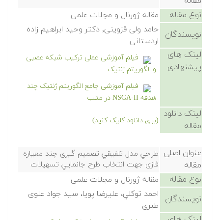
مقاله
نوع مقاله
مقاله ژورنال و مجلات علمی
حامد ولی قزوینی, دکتر وحید ابراهیم زاده
نویسندگان
اردستانی
لینک های
فیلم آموزشی عملی ترکیب شبکه عصبی
پیشنهادی
و الگوریتم ژنتیک
فیلم آموزشی جامع الگوریتم ژنتیک چند
هدفه NSGA-II در متلب
لینک دانلود
(برای دانلود کلیک کنید)
مقاله
عنوان اصلی
طراحي‌ مدل‌ تلفیقي ‌تصمیم گیری‌ چند‌ معیاره
مقاله
‌فازی‌ جهت انتخاب طرح‌ جانمايي ‌تسهیلات
نوع مقاله
مقاله ژورنال و مجلات علمی
احمد‌ توکلي، علیرضا ‌پويا، سید‌ جواد‌ علوی‌
نویسندگان
طبری
لینک های