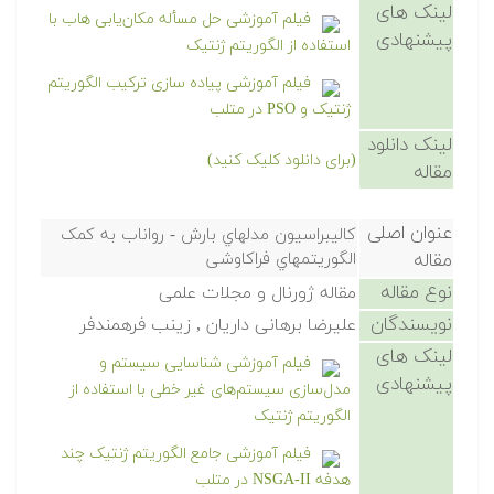
لینک های
فیلم آموزشی حل مسأله مکان‌یابی هاب با
پیشنهادی
استفاده از الگوریتم ژنتیک
فیلم آموزشی پیاده سازی ترکیب الگوریتم
ژنتیک و PSO در متلب
لینک دانلود
(برای دانلود کلیک کنید)
مقاله
عنوان اصلی
کالیبراسیون مدلهاي بارش - رواناب به کمک
مقاله
الگوریتمهاي فراکاوشی
نوع مقاله
مقاله ژورنال و مجلات علمی
نویسندگان
علیرضا برهانی داریان , زینب فرهمندفر
لینک های
فیلم آموزشی شناسایی سیستم و
پیشنهادی
مدل‌سازی سیستم‌های غیر خطی با استفاده از
الگوریتم ژنتیک
فیلم آموزشی جامع الگوریتم ژنتیک چند
هدفه NSGA-II در متلب