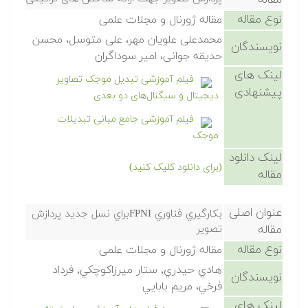
مقاله
نوع مقاله
مقاله ژورنال و مجلات علمی
محمدعلی علویان مهر، علی متوسل، محسن
نویسندگان
حدیقه جوانی، امیر سوداگران
لینک های
فیلم آموزشی تبدیل موجک تصاویر
پیشنهادی
دیجیتال و سیگنال‌های دو بعدی
فیلم آموزشی جامع مبانی تبدیلات
موجک
لینک دانلود
(برای دانلود کلیک کنید)
مقاله
عنوان اصلی
بكارگيري فناوري FPNIبراي نسل جديد پردازش
مقاله
تصوير
نوع مقاله
مقاله ژورنال و مجلات علمی
هادي حيدري, ستار ميرزاكوچكي, فرداد
نویسندگان
فرخي، مريم بابايي
لینک های