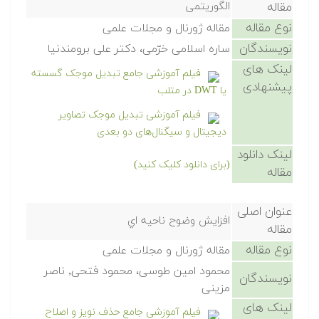
مقاله
الگوریتمی
نوع مقاله
مقاله ژورنال و مجلات علمی
نویسندگان
ساره اسلامی خرّمی، دکتر علی برومندنیا
لینک های
فیلم آموزشی جامع تبدیل موجک گسسته
پیشنهادی
یا DWT در متلب
فیلم آموزشی تبدیل موجک تصاویر
دیجیتال و سیگنال‌های دو بعدی
لینک دانلود
(برای دانلود کلیک کنید)
مقاله
عنوان اصلی
افزایش وضوح ناحیه اي
مقاله
نوع مقاله
مقاله ژورنال و مجلات علمی
محمود امین طوسی، محمود فتحی, ناصر
نویسندگان
مزینی
لینک های
فیلم آموزشی جامع حذف نویز و اصلاح