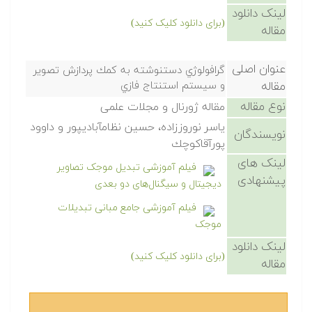
لینک دانلود
(برای دانلود کلیک کنید)
مقاله
عنوان اصلی
گرافولوژي دستنوشته به كمك پردازش تصوير
مقاله
و سيستم استنتاج فازي
نوع مقاله
مقاله ژورنال و مجلات علمی
ياسر نوروززاده، حسين نظامآباديپور و داوود
نویسندگان
پورآقاكوچك
لینک های
فیلم آموزشی تبدیل موجک تصاویر
پیشنهادی
دیجیتال و سیگنال‌های دو بعدی
فیلم آموزشی جامع مبانی تبدیلات
موجک
لینک دانلود
(برای دانلود کلیک کنید)
مقاله