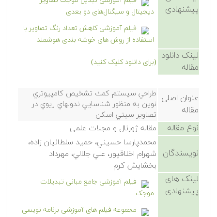
فیلم آموزشی تبدیل موجک تصاویر
پیشنهادی
دیجیتال و سیگنال‌های دو بعدی
فیلم آموزشی کاهش تعداد رنگ تصاویر با
استفاده از روش های خوشه بندی هوشمند
لینک دانلود
(برای دانلود کلیک کنید)
مقاله
طراحي سيستم كمك تشخيص كامپيوتري
عنوان اصلی
نوين به منظور شناسايي ندولهاي ريوي در
مقاله
تصاوير سيتي اسكن
نوع مقاله
مقاله ژورنال و مجلات علمی
محمدپارسا حسيني، حميد سلطانيان زاده،
نویسندگان
شهرام اخلاقپور، علي جلالي، مهرداد
بخشايش كرم
لینک های
فیلم آموزشی جامع مبانی تبدیلات
پیشنهادی
موجک
مجموعه فیلم های آموزشی برنامه نویسی