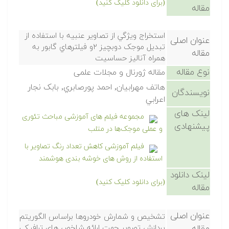
(برای دانلود کلیک کنید)
مقاله
استخراج ويژگي از تصاوير عنبيه با استفاده از
عنوان اصلی
تبديل موجک دوبچيز ۲و فيلترهاي گابور به
مقاله
همراه آناليز حساسيت
نوع مقاله
مقاله ژورنال و مجلات علمی
هاتف مهرابيان, احمد پورصابري, بابک نجار
نویسندگان
اعرابي
لینک های
مجموعه فیلم های آموزشی مباحث تئوری
پیشنهادی
و عملی موجک‌ها در متلب
فیلم آموزشی کاهش تعداد رنگ تصاویر با
استفاده از روش های خوشه بندی هوشمند
لینک دانلود
(برای دانلود کلیک کنید)
مقاله
عنوان اصلی
تشخیص و شمارش خودروها براساس الگوریتم
پردازش تصویر جهت ارائه شاخص های ترافیکی