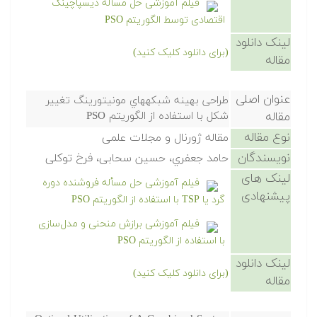
فیلم آموزشی حل مسأله دیسپاچینگ
اقتصادی توسط الگوریتم PSO
لینک دانلود
(برای دانلود کلیک کنید)
مقاله
عنوان اصلی
طراحی بهینه شبکههاي مونیتورینگ تغییر
مقاله
شکل با استفاده از الگوریتم PSO
نوع مقاله
مقاله ژورنال و مجلات علمی
نویسندگان
حامد جعفري، حسین سحابی، فرخ توکلی
لینک های
فیلم آموزشی حل مسأله فروشنده دوره
پیشنهادی
گرد یا TSP با استفاده از الگوریتم PSO
فیلم آموزشی برازش منحنی و مدل‌سازی
با استفاده از الگوریتم PSO
لینک دانلود
(برای دانلود کلیک کنید)
مقاله