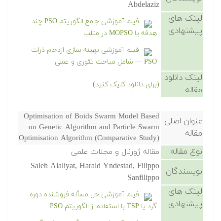
Abdelaziz
لینک های
فیلم آموزشی جامع الگوریتم PSO چند
پیشنهادی
هدفه یا MOPSO در متلب
فیلم آموزشی بهینه سازی ازدحام ذرات
PSO — شامل مباحث تئوری و عملی
لینک دانلود
(برای دانلود کلیک کنید)
مقاله
Optimisation of Boids Swarm Model Based
عنوان اصلی
on Genetic Algorithm and Particle Swarm
مقاله
Optimisation Algorithm (Comparative Study)
نوع مقاله
مقاله ژورنال و مجلات علمی
Saleh Alaliyat, Harald Yndestad, Filippo
نویسندگان
Sanfilippo
لینک های
فیلم آموزشی حل مسأله فروشنده دوره
پیشنهادی
گرد یا TSP با استفاده از الگوریتم PSO