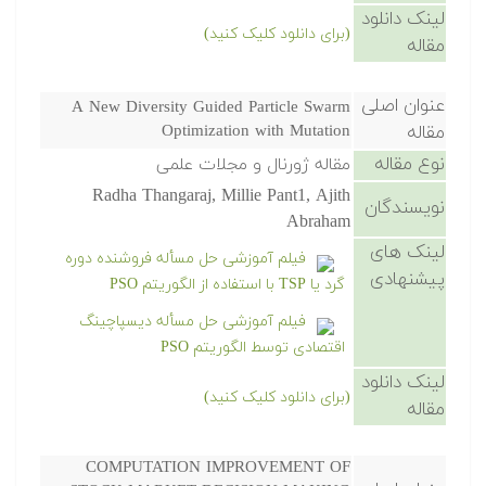
لینک دانلود
(برای دانلود کلیک کنید)
مقاله
عنوان اصلی
A New Diversity Guided Particle Swarm
مقاله
Optimization with Mutation
نوع مقاله
مقاله ژورنال و مجلات علمی
Radha Thangaraj, Millie Pant1, Ajith
نویسندگان
Abraham
لینک های
فیلم آموزشی حل مسأله فروشنده دوره
پیشنهادی
گرد یا TSP با استفاده از الگوریتم PSO
فیلم آموزشی حل مسأله دیسپاچینگ
اقتصادی توسط الگوریتم PSO
لینک دانلود
(برای دانلود کلیک کنید)
مقاله
COMPUTATION IMPROVEMENT OF