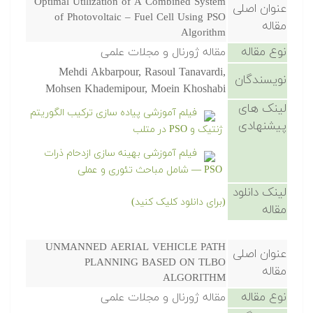
Optimal Utilization of A Combined System
عنوان اصلی
of Photovoltaic – Fuel Cell Using PSO
مقاله
Algorithm
نوع مقاله
مقاله ژورنال و مجلات علمی
Mehdi Akbarpour, Rasoul Tanavardi,
نویسندگان
Mohsen Khademipour, Moein Khoshabi
لینک های
فیلم آموزشی پیاده سازی ترکیب الگوریتم
پیشنهادی
ژنتیک و PSO در متلب
فیلم آموزشی بهینه سازی ازدحام ذرات
PSO — شامل مباحث تئوری و عملی
لینک دانلود
(برای دانلود کلیک کنید)
مقاله
UNMANNED AERIAL VEHICLE PATH
عنوان اصلی
PLANNING BASED ON TLBO
مقاله
ALGORITHM
نوع مقاله
مقاله ژورنال و مجلات علمی