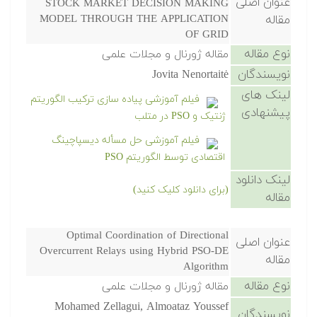
عنوان اصلی
STOCK MARKET DECISION MAKING
مقاله
MODEL THROUGH THE APPLICATION
OF GRID
نوع مقاله
مقاله ژورنال و مجلات علمی
نویسندگان
Jovita Nenortaitė
لینک های
فیلم آموزشی پیاده سازی ترکیب الگوریتم
پیشنهادی
ژنتیک و PSO در متلب
فیلم آموزشی حل مسأله دیسپاچینگ
اقتصادی توسط الگوریتم PSO
لینک دانلود
(برای دانلود کلیک کنید)
مقاله
Optimal Coordination of Directional
عنوان اصلی
Overcurrent Relays using Hybrid PSO-DE
مقاله
Algorithm
نوع مقاله
مقاله ژورنال و مجلات علمی
Mohamed Zellagui, Almoataz Youssef
نویسندگان