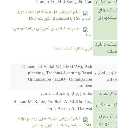
نویسندگان
Guolin Yu, Hui Song, Jie Gao
لینک های
فیلم آموزشی حل مسأله فروشنده دوره
پیشنهادی
گرد یا TSP با استفاده از الگوریتم PSO
مجموعه فیلم های آموزشی برنامه نویسی
متلب
لینک دانلود
(برای دانلود کلیک کنید)
مقاله
Unmanned Aerial Vehicle (UAV), Path
عنوان اصلی
planning, Teaching-Learning-Based
مقاله
Optimization (TLBO), Optimization
problem.
نوع مقاله
مقاله ژورنال و مجلات علمی
Hassan M. Rabie, Dr. Ihab A. El-Khodary,
نویسندگان
Prof. Assem A. Tharwat
لینک های
فیلم آموزشی بهینه سازی ازدحام ذرات
پیشنهادی
PSO — شامل مباحث تئوری و عملی