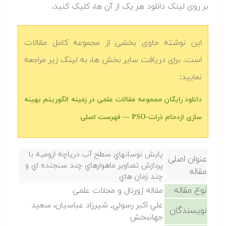
بر روی لینک دانلود هر یک از آن ها، کلیک کنید.
این نوشته حاوی بخشی از مجموعه کامل مقالات
است. برای دریافت سایر بخش ها، به لینک زیر مراجعه
نمایید:
دانلود رایگان مجموعه مقالات علمی در زمینه الگوریتم بهینه
سازی ازدحام ذرات-PSO — فهرست اصلی
پايش نوسانهاي سطح آب درياچه اروميه با
عنوان اصلی
پردازش تصاوير ماهوارهاي چند سنجنده اي و
مقاله
چند زمان هاي
نوع مقاله
مقاله ژورنال و مجلات علمی
علي اكبر رسولي, شيرزاد عباسيان، سعيد
نویسندگان
جهانبخش