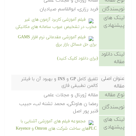
نوع مقاله
مقاله ژورنال و مجلات علمی
نویسندگان
فربد رزاری، ابوالقاسم صیادیان
لینک های
فیلم آموزشی کاربرد آزمون های غیر
پیشنهادی
مخرب در تشخیص عیوب سامانه های مکانیکی
فیلم آموزشی مقدماتی نرم افزار GAMS
برای حل مسائل بازار برق
لینک دانلود
(برای دانلود کلیک کنید)
مقاله
عنوان اصلی
تلفیق کامل GP و INS و بهبود آن با فیلتر
مقاله
کالمن تطبیقی فازی
نوع مقاله
مقاله ژورنال و مجلات علمی
رمضا ن هاونگی، محمد تشنه لب، حبیب
نویسندگان
قنبر پور اصل
لینک های
مجموعه فیلم های آموزشی آشنایی با
پیشنهادی
PLCهای ساخت شرکت های Omron و Keyence