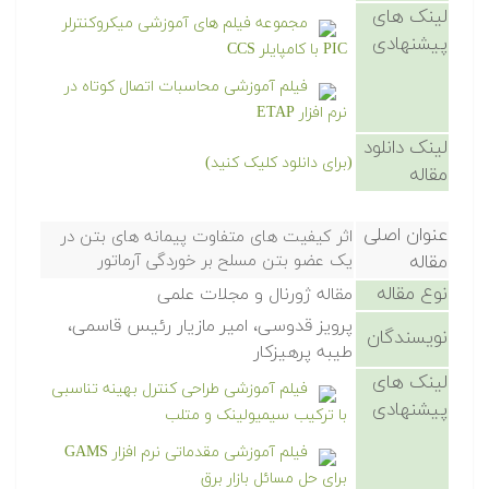
لینک های
مجموعه فیلم های آموزشی میکروکنترلر
پیشنهادی
PIC با کامپایلر CCS
فیلم آموزشی محاسبات اتصال کوتاه در
نرم افزار ETAP
لینک دانلود
(برای دانلود کلیک کنید)
مقاله
عنوان اصلی
اثر کیفیت های متفاوت پیمانه های بتن در
مقاله
یک عضو بتن مسلح بر خوردگی آرماتور
نوع مقاله
مقاله ژورنال و مجلات علمی
پرویز قدوسی، امیر مازیار رئیس قاسمی،
نویسندگان
طیبه پرهیزکار
لینک های
فیلم آموزشی طراحی کنترل بهینه تناسبی
پیشنهادی
با ترکیب سیمیولینک و متلب
فیلم آموزشی مقدماتی نرم افزار GAMS
برای حل مسائل بازار برق