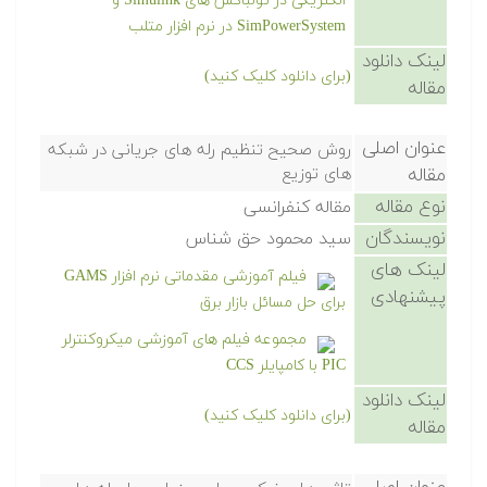
الکتریکی در تولباکس های Simulink و
SimPowerSystem در نرم افزار متلب
لینک دانلود
(برای دانلود کلیک کنید)
مقاله
عنوان اصلی
روش صحیح تنظیم رله های جریانی در شبکه
مقاله
های توزیع
نوع مقاله
مقاله کنفرانسی
نویسندگان
سید محمود حق شناس
لینک های
فیلم آموزشی مقدماتی نرم افزار GAMS
پیشنهادی
برای حل مسائل بازار برق
مجموعه فیلم های آموزشی میکروکنترلر
PIC با کامپایلر CCS
لینک دانلود
(برای دانلود کلیک کنید)
مقاله