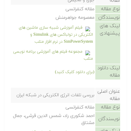
مقاله
جوی و محیطی
نوع مقاله
مقاله کنفرانسی
نویسندگان
معصومه جواهرمنش
لینک های
فیلم آموزشی شبیه سازی ماشین های
پیشنهادی
الکتریکی در تولباکس های Simulink و
SimPowerSystem در نرم افزار متلب
مجموعه فیلم های آموزشی برنامه نویسی
متلب
لینک دانلود
(برای دانلود کلیک کنید)
مقاله
عنوان اصلی
بررسی تلفات انرژی الکتریکی در شبکه ایران
مقاله
نوع مقاله
مقاله کنفرانسی
احمد شکوری راد، شمس الدین قرشی، جمال
نویسندگان
مشتاق