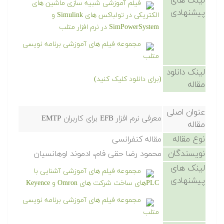
لینک های
فیلم آموزشی شبیه سازی ماشین های
پیشنهادی
الکتریکی در تولباکس های Simulink و
SimPowerSystem در نرم افزار متلب
مجموعه فیلم های آموزشی برنامه نویسی
متلب
لینک دانلود
(برای دانلود کلیک کنید)
مقاله
عنوان اصلی
معرفی نرم افزار EFB برای کاربران EMTP
مقاله
نوع مقاله
مقاله کنفرانسی
نویسندگان
محمود رضا حقی فام، ادموند اوهانسیان
لینک های
مجموعه فیلم های آموزشی آشنایی با
پیشنهادی
PLCهای ساخت شرکت های Omron و Keyence
مجموعه فیلم های آموزشی برنامه نویسی
متلب