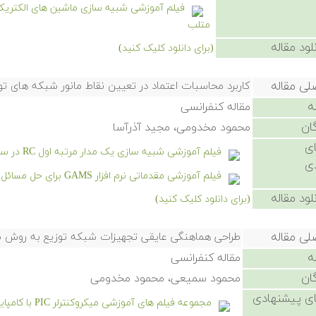
متلب
لود مقاله
(برای دانلود کلیک کنید)
لی مقاله
کاربرد محاسبات اعتماد در تعیین نقاط مانور شبکه های تو
ه
مقاله کنفرانسی
ان
محمود مخدومی، مجید آذرآسا
ی
فیلم آموزشی شبیه سازی یک مدار مرتبه اول RC در سیمیولینک
ی
فیلم آموزشی مقدماتی نرم افزار GAMS برای حل مسائل بازار برق
لود مقاله
(برای دانلود کلیک کنید)
لی مقاله
طراحی هماهنگی عایقی تجهیزات شبکه توزیع به روش م
ه
مقاله کنفرانسی
ان
محمود سمیعی، محمود مخدومی
ی پیشنهادی
مجموعه فیلم های آموزشی میکروکنترلر PIC با کامپایلر CCS