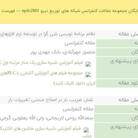
گان مجموعه مقالات کنفرانس شبکه های توزیع نیرو epdc2001 — فهرست اصلی
لی مقاله
نظام برنامه نویسی شی گرا در توسعه نرم افزارها
ه
مقاله کنفرانسی
ان
منصور مهرآبادی، بابک مهدی پور
ی پیشنهادی
فیلم آموزشی شبیه سازی یک مدار مرتبه اول RC در سیمیولینک
مجموعه فیلم های آموزشی آشنایی با PLCهای ساخت شرکت های Omron و Keyence
لود مقاله
(برای دانلود کلیک کنید)
لی مقاله
نقش ضریب بار در اصلاح منحنی تغییرات بار
ه
مقاله کنفرانسی
ان
سعدالله روحی لاریجانی، ولی الله یعقوبی گرجی
ی پیشنهادی
متلب