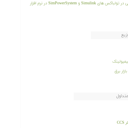
فیلم آموزشی شبیه سازی ماشین های الکتریکی در تولباکس های Simulink و SimPowerSystem در نرم افزار
زیع
تداول