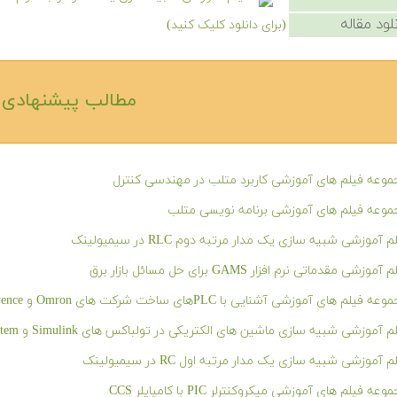
لود مقاله
(برای دانلود کلیک کنید)
مطالب پیشنهادی‎
وعه فیلم های آموزشی کاربرد متلب در مهندسی کنترل
وعه فیلم های آموزشی برنامه نویسی متلب
م آموزشی شبیه سازی یک مدار مرتبه دوم RLC در سیمیولینک
آموزشی مقدماتی نرم افزار GAMS برای حل مسائل بازار برق
ه فیلم های آموزشی آشنایی با PLCهای ساخت شرکت های Omron و Keyence
 آموزشی شبیه سازی ماشین های الکتریکی در تولباکس های Simulink و SimPowerSystem در نرم افزار متلب
م آموزشی شبیه سازی یک مدار مرتبه اول RC در سیمیولینک
عه فیلم های آموزشی میکروکنترلر PIC با کامپایلر CCS