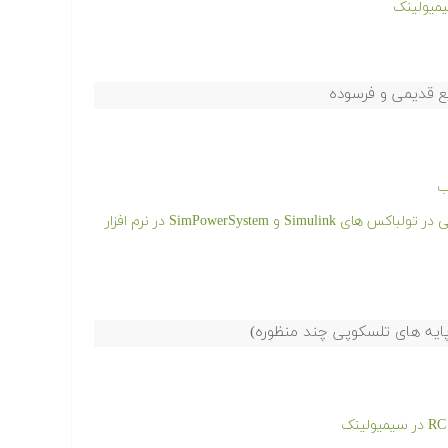
یع قدیمی و فرسوده
ب
فیلم آموزشی شبیه سازی ماشین های الکتریکی در تولباکس های Simulink و SimPowerSystem در نرم افزار
ایه های تلسکوپی چند منظوره)