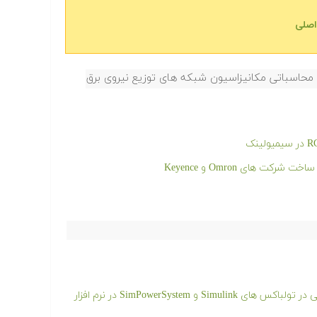
ی محاسباتی مکانیزاسیون شبکه های توزیع نیروی برق
فیلم آموزشی شبیه سازی ماشین های الکتریکی در تولباکس های Simulink و SimPowerSystem در نرم افزار