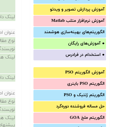
آموزش‌ پردازش تصویر و ویدئو
لینک دان
آموزش‌ نرم‌افزار متلب Matlab
الگوریتم‌های بهینه‌سازی هوشمند
عنوان اص
نوع مقال
●
آموزش‌های رایگان
نویسندگ
●
استخدام در فرادرس
لینک ها
آموزش الگوریتم PSO
لینک دان
الگوریتم PSO باینری
عنوان اص
الگوریتم ژنتیک و PSO
نوع مقال
حل مساله فروشنده دوره‌گرد
نویسندگ
لینک ها
الگوریتم ملخ GOA
پیشنهاد