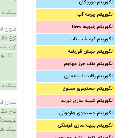
الگوریتم مورچگان
لینک دان
الگوریتم چرخه آب
الگوریتم زنبورها Bees
عنوان اص
نوع مقال
الگوریتم کرم شب تاب
نویسندگ
الگوریتم جهش قورباغه
لینک ها
الگوریتم علف هرز مهاجم
الگوریتم رقابت استعماری
لینک دان
الگوریتم جستجوی ممنوع
الگوریتم شبیه سازی تبرید
عنوان اص
نوع مقال
الگوریتم جستجوی هارمونی
نویسندگ
الگوریتم بهینه‌سازی فرهنگی
لینک ها
الگوریتم کلونی زنبور مصنوعی