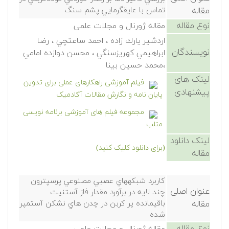
مقاله
تماس با عايقگرمايي پشم سنگ
نوع مقاله
مقاله ژورنال و مجلات علمی
اردشير يارك زاده ، احمد ساعتچي ، رضا
نویسندگان
ابراهيمي كهريزسنگي ، محسن دوازده امامي
،محمد حسين بينا
لینک های
فیلم آموزشی راهکارهای عملی برای تدوین
پیشنهادی
پایان نامه و نگارش مقالات آکادمیک
مجموعه فیلم های آموزشی برنامه نویسی
متلب
لینک دانلود
(برای دانلود کلیک کنید)
مقاله
كاربرد شبكههاي عصبي مصنوعي پرسپترون
عنوان اصلی
چند لايه در برآورد مقدار فاز آستنيت
مقاله
باقيمانده پر كربن در چدن هاي نشكن آستمپر
شده