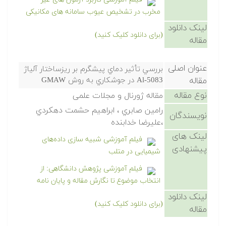
مخرب در تشخیص عیوب سامانه های مکانیکی
لینک دانلود
(برای دانلود کلیک کنید)
مقاله
عنوان اصلی
بررسي تأثير دماي پيشگرم بر ريزساختار آلياژ
مقاله
Al-5083 در جوشكاري به روش GMAW
نوع مقاله
مقاله ژورنال و مجلات علمی
رامين صابري ، ابراهيم حشمت دهكردي
نویسندگان
،عليرضا خدابنده
لینک های
فیلم آموزشی شبیه سازی داده‌های
پیشنهادی
شیمیایی در متلب
فیلم آموزشی پژوهش دانشگاهی: از
انتخاب موضوع تا نگارش مقاله و پایان نامه
لینک دانلود
(برای دانلود کلیک کنید)
مقاله