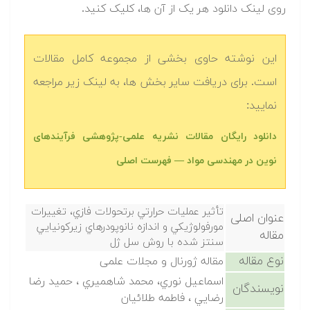
روی لینک دانلود هر یک از آن ها، کلیک کنید.
این نوشته حاوی بخشی از مجموعه کامل مقالات
است. برای دریافت سایر بخش ها، به لینک زیر مراجعه
نمایید:
دانلود رایگان مقالات نشریه علمی-پژوهشی فرآیندهای
نوین در مهندسی مواد — فهرست اصلی
تأثير عمليات حرارتي برتحولات فازي، تغييرات
عنوان اصلی
مورفولوژيكي و اندازه نانوپودرهاي زيركونيايي
مقاله
سنتز شده با روش سل ژل
نوع مقاله
مقاله ژورنال و مجلات علمی
اسماعيل نوري، محمد شاهميري ، حميد رضا
نویسندگان
رضايي ، فاطمه طلائيان