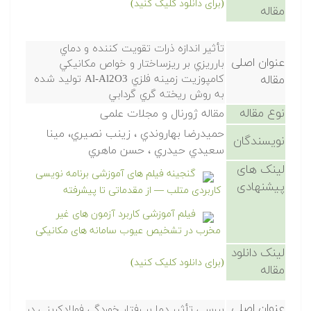
(برای دانلود کلیک کنید)
مقاله
تأثير اندازه ذرات تقويت كننده و دماي
عنوان اصلی
بارريزي بر ريزساختار و خواص مكانيكي
مقاله
كامپوزيت زمينه فلزي Al-Al2O3 توليد شده
به روش ريخته گري گردابي
نوع مقاله
مقاله ژورنال و مجلات علمی
حميدرضا بهاروندي ، زينب نصيري، مينا
نویسندگان
سعيدي حيدري ، حسن ماهري
لینک های
گنجینه فیلم های آموزشی برنامه نویسی
پیشنهادی
کاربردی متلب — از مقدماتی تا پیشرفته
فیلم آموزشی کاربرد آزمون های غیر
مخرب در تشخیص عیوب سامانه های مکانیکی
لینک دانلود
(برای دانلود کلیک کنید)
مقاله
عنوان اصلی
بررسي تأثير دما بر رفتار خوردگي فولادكربني در