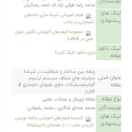
نویسندگان
محمد رضا طرقي نژاد ف احمد رضائيان
لینک های
فیلم آموزشی شبیه سازی داده‌های
پیشنهادی
شیمیایی در متلب
مجموعه فیلم های آموزشی نگارش متون
علمی در LaTeX
لینک دانلود
(برای دانلود کلیک کنید)
مقاله
رابطه بين ساختار و شفافيت در شيشه
عنوان اصلی
سراميك هاي شفاف سيستم ليتيوم
مقاله
آلومينوسيليكات حاوي بلورهاي نانومتري β-
كوارتز
نوع مقاله
مقاله ژورنال و مجلات علمی
نویسندگان
محمد صادق شاكري ، محمد رضواني
لینک های
گنجینه فیلم های آموزشی برنامه نویسی
پیشنهادی
کاربردی متلب — از مقدماتی تا پیشرفته