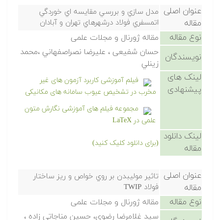
عنوان اصلی
مدل سازي و بررسي مقايسه اي خوردگي
مقاله
اتمسفري فولاد درشهرهاي تهران و آبادان
نوع مقاله
مقاله ژورنال و مجلات علمی
حسان شفيعی ، عليرضا نصراصفهاني ،محمد
نویسندگان
زينلي
لینک های
فیلم آموزشی کاربرد آزمون های غیر
پیشنهادی
مخرب در تشخیص عیوب سامانه های مکانیکی
مجموعه فیلم های آموزشی نگارش متون
علمی در LaTeX
لینک دانلود
(برای دانلود کلیک کنید)
مقاله
عنوان اصلی
تاثير موليبدن بر روي خواص و ريز ساختار
مقاله
فولاد TWIP
نوع مقاله
مقاله ژورنال و مجلات علمی
سيد غلامرضا رضوي، حسين مناجاتي زاده ،