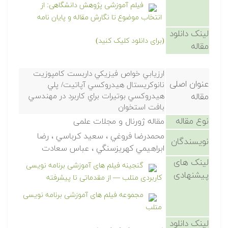
فیلم آموزشی پژوهش دانشگاهی: از
انتخاب موضوع تا نگارش مقاله و پایان نامه
لینک دانلود
(برای دانلود کلیک کنید)
مقاله
ارزيابي خواص فيزيكي داربست كامپوزيت
عنوان اصلی
نانوكريستال هيدروكسي آپاتيت/ پلي
مقاله
هيدروكسي بوتيرات براي كاربرد در مهندسي
بافت استخوان
نوع مقاله
مقاله ژورنال و مجلات علمی
محمدرضا فروغي ، سعيد كرباسي ، رضا
نویسندگان
ابراهيمي كهريزسنگي ، عباس سعادت
لینک های
گنجینه فیلم های آموزشی برنامه نویسی
پیشنهادی
کاربردی متلب — از مقدماتی تا پیشرفته
مجموعه فیلم های آموزشی برنامه نویسی
متلب
لینک دانلود