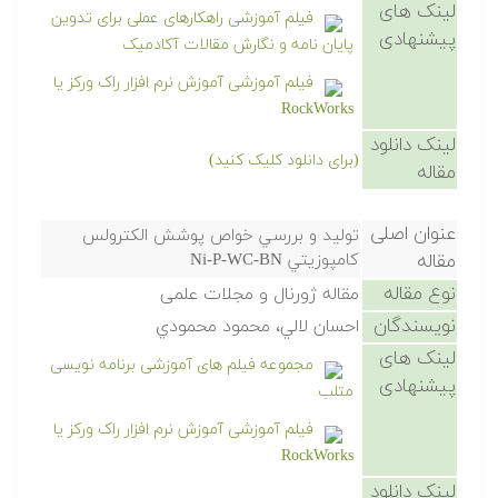
لینک های
فیلم آموزشی راهکارهای عملی برای تدوین
پیشنهادی
پایان نامه و نگارش مقالات آکادمیک
فیلم آموزشی آموزش نرم افزار راک ورکز یا
RockWorks
لینک دانلود
(برای دانلود کلیک کنید)
مقاله
عنوان اصلی
توليد و بررسي خواص پوشش الكترولس
مقاله
كامپوزيتي Ni-P-WC-BN
نوع مقاله
مقاله ژورنال و مجلات علمی
نویسندگان
احسان لالي، محمود محمودي
لینک های
مجموعه فیلم های آموزشی برنامه نویسی
پیشنهادی
متلب
فیلم آموزشی آموزش نرم افزار راک ورکز یا
RockWorks
لینک دانلود