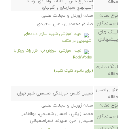
مقاله
استخراج مس از كانه سولفيدي توسط
آسيابهاي سيارهاي و گلولهاي
نوع مقاله
مقاله ژورنال و مجلات علمی
نویسندگان
صادق محمديان ، علي سعيدي
لینک های
فیلم آموزشی شبیه سازی داده‌های
پیشنهادی
شیمیایی در متلب
فیلم آموزشی آموزش نرم افزار راک ورکز یا
RockWorks
لینک دانلود
(برای دانلود کلیک کنید)
مقاله
عنوان اصلی
تعيين كلاس خورندگي اتمسفري شهر تهران
مقاله
نوع مقاله
مقاله ژورنال و مجلات علمی
محمد زينلي ، احسان شفيعي، ابوالفضل
نویسندگان
سليمان آهي، عليرضا نصراصفهاني
لینک های