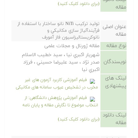
(برای دانلود کلیک کنید)
مقاله
توليد تركيب NiTi نانو ساختار با استفاده از
عنوان اصلی
فرآيندآلياژ سازي مكانيكي و
مقاله
نانوكريستاليزاسيون فاز آمورف
نوع مقاله
مقاله ژورنال و مجلات علمی
شهريار اكبري نيا ، سيد خطيب الاسلام
نویسندگان
صدر نژاد ، سيد عليرضا حسيني ، فرزاد
اكبري نيا
لینک های
فیلم آموزشی کاربرد آزمون های غیر
پیشنهادی
مخرب در تشخیص عیوب سامانه های مکانیکی
فیلم آموزشی پژوهش دانشگاهی: از
انتخاب موضوع تا نگارش مقاله و پایان نامه
لینک دانلود
(برای دانلود کلیک کنید)
مقاله