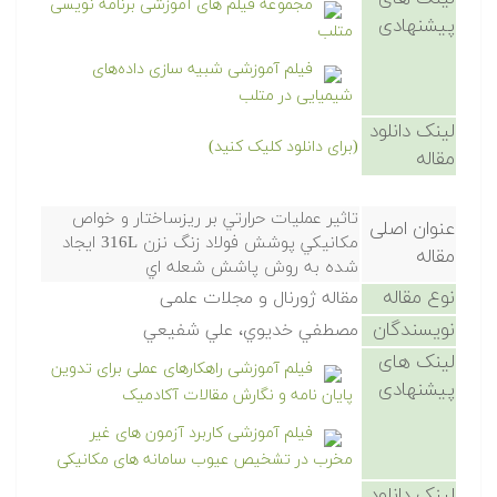
مجموعه فیلم های آموزشی برنامه نویسی
پیشنهادی
متلب
فیلم آموزشی شبیه سازی داده‌های
شیمیایی در متلب
لینک دانلود
(برای دانلود کلیک کنید)
مقاله
تاثير عمليات حرارتي بر ريزساختار و خواص
عنوان اصلی
مكانيكي پوشش فولاد زنگ نزن 316L ايجاد
مقاله
شده به روش پاشش شعله اي
نوع مقاله
مقاله ژورنال و مجلات علمی
نویسندگان
مصطفي خديوي، علي شفيعي
لینک های
فیلم آموزشی راهکارهای عملی برای تدوین
پیشنهادی
پایان نامه و نگارش مقالات آکادمیک
فیلم آموزشی کاربرد آزمون های غیر
مخرب در تشخیص عیوب سامانه های مکانیکی
لینک دانلود