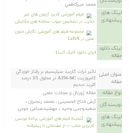
نویسندگان
محمد ميركاظمي
لینک های
فیلم آموزشی کاربرد آزمون های غیر
پیشنهادی
مخرب در تشخیص عیوب سامانه های مکانیکی
مجموعه فیلم های آموزشی نگارش متون
علمی در LaTeX
لینک دانلود
(برای دانلود کلیک کنید)
مقاله
تاثير ذرات کاربيد سيليسيم بر رفتار خوردگي
عنوان اصلی
کامپوزيت A356-SiC در محلول 3/5 درصد
مقاله
کلريد سديم
نوع مقاله
مقاله ژورنال و مجلات علمی
آرش فتاح الحسینی ، محمد رنجبران ،
نویسندگان
سعیدوجبی وحید ، مهشیدصباغی جونی
لینک های
گنجینه فیلم های آموزشی برنامه نویسی
پیشنهادی
کاربردی متلب — از مقدماتی تا پیشرفته