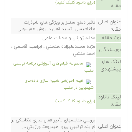
(برای دانلود کلیک کنید)
مقاله
عنوان اصلی
تاثير دماي سنتز بر ويژگي هاي نانوذرات
مقاله
مغناطيسي اكسيد آهن در روش همرسوبي
نوع مقاله
مقاله ژورنال و مجلات علمی
مژده محمدعليزاده هنجني ، ابراهيم قاسمي ،
نویسندگان
احمد منشي
لینک های
مجموعه فیلم های آموزشی برنامه نویسی
پیشنهادی
متلب
فیلم آموزشی شبیه سازی داده‌های
شیمیایی در متلب
لینک دانلود
(برای دانلود کلیک کنید)
مقاله
بررسي مقايسهاي تأثير فعال سازي مكانيكي بر
عنوان اصلی
فرآيند تركيبي پيرو- هيدرومتالورژيكي در