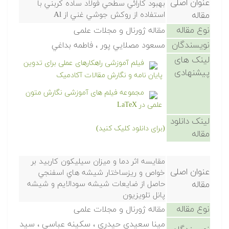
عنوان اصلی
بهبود كارائي سطحي فولاد ساده كربني با
مقاله
استفاده از روكش جوشي غني از Al
نوع مقاله
مقاله ژورنال و مجلات علمی
نویسندگان
مسعود مصلايي پور ، فاطمه بداغي
لینک های
فیلم آموزشی راهکارهای عملی برای تدوین
پیشنهادی
پایان نامه و نگارش مقالات آکادمیک
مجموعه فیلم های آموزشی نگارش متون
علمی در LaTeX
لینک دانلود
(برای دانلود کلیک کنید)
مقاله
مقايسه اثر دما و ميزان سيليكون كاربيد بر
عنوان اصلی
خواص و ريزساختار شيشه هاي اسفنجي
مقاله
حاصل از ضايعات شيشه سودالايم و شيشه
پانل تلويزيون
نوع مقاله
مقاله ژورنال و مجلات علمی
مينا سعيدي حيدري ، سكينه عباسي ، سيد